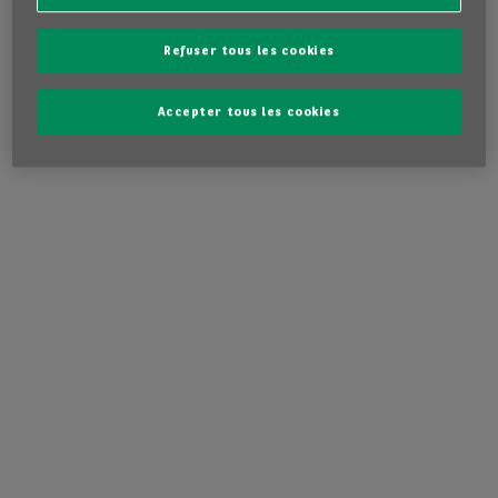
46 585 €
674.62 €
/
TVA
mois
ou
incl.
TVA incl.
Refuser tous les cookies
Accepter tous les cookies
1