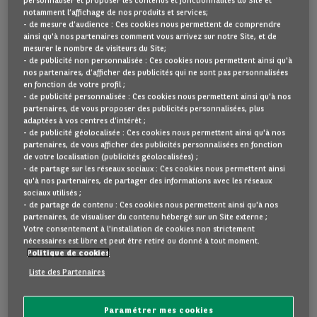
personnaliser et proposer les contenus et fonctionnalités du Site et
notamment l’affichage de nos produits et services;
Ci-dessous d'autres voitures que vous pourriez aimer.
- de mesure d’audience : Ces cookies nous permettent de comprendre
ainsi qu'à nos partenaires comment vous arrivez sur notre Site, et de
mesurer le nombre de visiteurs du Site;
- de publicité non personnalisée : Ces cookies nous permettent ainsi qu'à
nos partenaires, d’afficher des publicités qui ne sont pas personnalisées
en fonction de votre profil ;
Bon état
- de publicité personnalisée : Ces cookies nous permettent ainsi qu'à nos
partenaires, de vous proposer des publicités personnalisées, plus
adaptées à vos centres d’intérêt ;
- de publicité géolocalisée : Ces cookies nous permettent ainsi qu'à nos
partenaires, de vous afficher des publicités personnalisées en fonction
de votre localisation (publicités géolocalisées) ;
- de partage sur les réseaux sociaux : Ces cookies nous permettent ainsi
qu'à nos partenaires, de partager des informations avec les réseaux
sociaux utilisés ;
- de partage de contenu : Ces cookies nous permettent ainsi qu'à nos
partenaires, de visualiser du contenu hébergé sur un Site externe ;
Votre consentement à l'installation de cookies non strictement
Audi
A3
nécessaires est libre et peut être retiré ou donné à tout moment.
Politique de cookies
SPORTBACK 1.4 45 TFSI E S LINE COMPETITION 5D
Liste des Partenaires
10 km
2025
Plug-in hybrid
Automatique
A
30
g CO
/km
Paramétrer mes cookies
2