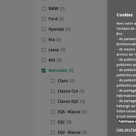
BMW
(0)
Cookies
Ford
(0)
Avec votre a
Certains de 
Hyundai
(0)
fins :
- de paramé
Kia
(0)
fonctionnali
- de mesure
Lexus
(0)
arrivez sur 
- de publici
MG
(0)
publicités q
- de publici
Mercedes
(0)
publicités p
- de publici
Class
(0)
publicités p
- de partage
Classe CLA
(0)
informations
- de partage
Classe EQC
(0)
hébergé sur 
Votre consen
EQA -Klasse
(0)
à tout mome
Politique 
EQC
(0)
Liste des Pa
EQV -Klasse
(0)