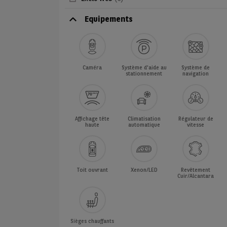
Equipements
Caméra
Système d'aide au
Système de
stationnement
navigation
Affichage tête
Climatisation
Régulateur de
haute
automatique
vitesse
Toit ouvrant
Xenon/LED
Revêtement
Cuir/Alcantara
Sièges chauffants