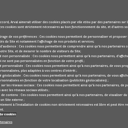
Moins de 5 ans d’âge
Un vaste choix : SUV, citadines, hybrides… et bien plu
ccord, Arval aimerait utiliser des cookies placés par elle et/ou par des partenaires sur l
ces cookies sont strictement nécessaires au bon fonctionnement du site, et d'autres son
Avec Arval Re-lease, profitez d’une Mercedes-Benz,
à prix a
trage de vos préférences : Ces cookies nous permettent de personnaliser et proposer 
tés du Site et notamment l’affichage de nos produits et services;
moindre souci.
 d’audience : Ces cookies nous permettent de comprendre ainsi qu'à nos partenaires
notre Site, et de mesurer le nombre de visiteurs du Site;
Vous ne trouvez pas encore votre perle rare ?
té non personnalisée : Ces cookies nous permettent ainsi qu'à nos partenaires, d’affich
ui ne sont pas personnalisées en fonction de votre profil ;
Notre stock évolue en permanence. Activez l’alerte e-mail e
té personnalisée : Ces cookies nous permettent ainsi qu'à nos partenaires, de vous pr
correspondant à vos critères est disponible.
ersonnalisées, plus adaptées à vos centres d’intérêt ;
té géolocalisée : Ces cookies nous permettent ainsi qu'à nos partenaires, de vous affich
classe-e
Mercedes
EFFACER TOUT
ersonnalisées en fonction de votre localisation (publicités géolocalisées) ;
 sur les réseaux sociaux : Ces cookies nous permettent ainsi qu'à nos partenaires, de 
 avec les réseaux sociaux utilisés ;
Ci-dessous d'autres voitures qu
 de contenu : Ces cookies nous permettent ainsi qu'à nos partenaires, de visualiser d
un Site externe ;
tement à l'installation de cookies non strictement nécessaires est libre et peut être r
nt.
de cookies
rtenaires
Bon état
Audi
A3