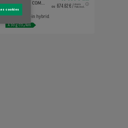
SPORTBACK 1.4 45 TFSI E S LINE COMPETITION 5D
674.62 €
/
mois
ou
TVA incl.
les cookies
2025
Plug-in hybrid
e
A
30
g CO
/km
2