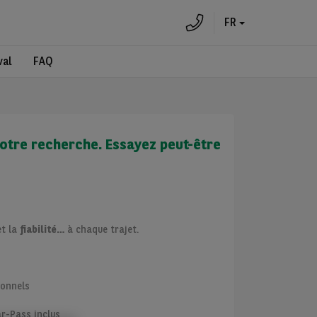
FR
val
FAQ
otre recherche. Essayez peut-être
t la
fiabilité…
à chaque trajet.
ionnels
ar-Pass inclus