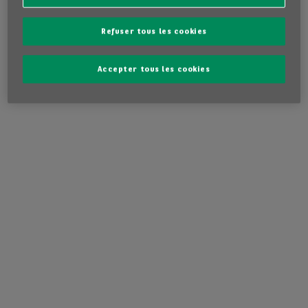
46 585 €
674.62 €
/
TVA
mois
ou
incl.
TVA incl.
Refuser tous les cookies
Accepter tous les cookies
1