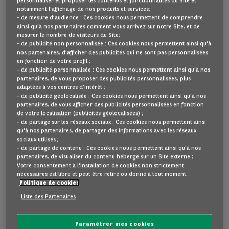
personnaliser et proposer les contenus et fonctionnalités du Site et
notamment l’affichage de nos produits et services;
Ci-dessous d'autres voitures que vous pourriez aimer.
- de mesure d’audience : Ces cookies nous permettent de comprendre
ainsi qu'à nos partenaires comment vous arrivez sur notre Site, et de
mesurer le nombre de visiteurs du Site;
- de publicité non personnalisée : Ces cookies nous permettent ainsi qu'à
nos partenaires, d’afficher des publicités qui ne sont pas personnalisées
en fonction de votre profil ;
Bon état
- de publicité personnalisée : Ces cookies nous permettent ainsi qu'à nos
partenaires, de vous proposer des publicités personnalisées, plus
adaptées à vos centres d’intérêt ;
- de publicité géolocalisée : Ces cookies nous permettent ainsi qu'à nos
partenaires, de vous afficher des publicités personnalisées en fonction
de votre localisation (publicités géolocalisées) ;
- de partage sur les réseaux sociaux : Ces cookies nous permettent ainsi
qu'à nos partenaires, de partager des informations avec les réseaux
sociaux utilisés ;
- de partage de contenu : Ces cookies nous permettent ainsi qu'à nos
partenaires, de visualiser du contenu hébergé sur un Site externe ;
Votre consentement à l'installation de cookies non strictement
Audi
A3
nécessaires est libre et peut être retiré ou donné à tout moment.
Politique de cookies
SPORTBACK 1.4 45 TFSI E S LINE COMPETITION 5D
Liste des Partenaires
10 km
2025
Plug-in hybrid
Automatique
A
30
g CO
/km
Paramétrer mes cookies
2