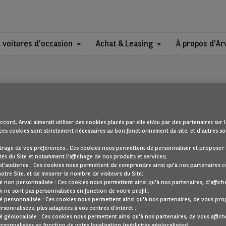
 voitures d'occasion
Achat & Leasing
À propos d'Ar
ccord, Arval aimerait utiliser des cookies placés par elle et/ou par des partenaires sur l
ces cookies sont strictement nécessaires au bon fonctionnement du site, et d'autres son
OUPS !
trage de vos préférences : Ces cookies nous permettent de personnaliser et proposer 
tés du Site et notamment l’affichage de nos produits et services;
 d’audience : Ces cookies nous permettent de comprendre ainsi qu'à nos partenaires
notre Site, et de mesurer le nombre de visiteurs du Site;
cherchez semble introuvable. Dirigez-vous à nouveau vers la page d'accu
té non personnalisée : Ces cookies nous permettent ainsi qu'à nos partenaires, d’affich
ui ne sont pas personnalisées en fonction de votre profil ;
REVENIR À NOTRE PAGE D’ACCUEIL
té personnalisée : Ces cookies nous permettent ainsi qu'à nos partenaires, de vous pr
ersonnalisées, plus adaptées à vos centres d’intérêt ;
VOIR TOUS NOS VÉHICULES
té géolocalisée : Ces cookies nous permettent ainsi qu'à nos partenaires, de vous affich
ersonnalisées en fonction de votre localisation (publicités géolocalisées) ;