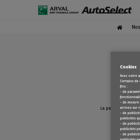
Nos
Cookies
Avec votre a
Certains de 
fins :
- de paramé
fonctionnali
- de mesure
arrivez sur 
La page que vous re
- de publici
publicités q
- de publici
publicités p
- de publici
publicités p