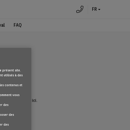
FR
val
FAQ
e présent site.
t utilisés à des
les contenus et
 comment vous
eil en cliquant ici.
er des
oposer des
er des