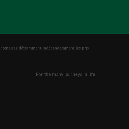
 Partenaires déterminent indépendamment les prix
For the many journeys in life