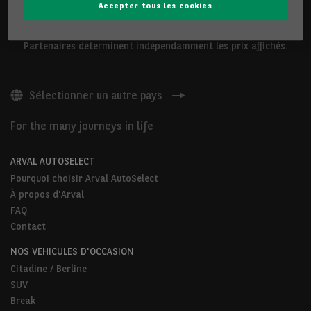
Accepter tous les cookies
Les véhicules présentés ci-dessus sont proposés par Arval
Belgium S.A ou par des Partenaires Arval AutoSelect. Nos
Partenaires déterminent indépendamment les prix affichés.
Sélectionner un autre pays
For the many journeys in life
ARVAL AUTOSELECT
Pourquoi choisir Arval AutoSelect
À propos d'Arval
FAQ
Contact
NOS VEHICULES D'OCCASION
Citadine / Berline
SUV
Break