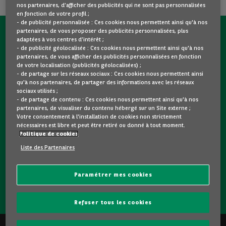
nos partenaires, d’afficher des publicités qui ne sont pas personnalisées
en fonction de votre profil ;
- de publicité personnalisée : Ces cookies nous permettent ainsi qu'à nos
partenaires, de vous proposer des publicités personnalisées, plus
CONTACTEZ-NOUS MAINTENANT !
adaptées à vos centres d’intérêt ;
- de publicité géolocalisée : Ces cookies nous permettent ainsi qu'à nos
partenaires, de vous afficher des publicités personnalisées en fonction
Une question ?
de votre localisation (publicités géolocalisées) ;
Nous sommes là pour vous.
- de partage sur les réseaux sociaux : Ces cookies nous permettent ainsi
qu'à nos partenaires, de partager des informations avec les réseaux
sociaux utilisés ;
- de partage de contenu : Ces cookies nous permettent ainsi qu'à nos
Vous souhaitez une précision sur un modèle qui vous plait
partenaires, de visualiser du contenu hébergé sur un Site externe ;
? Vous hésitez entre deux voitures d'occasion ?
Votre consentement à l'installation de cookies non strictement
nécessaires est libre et peut être retiré ou donné à tout moment.
Contactez-nous ! Nous répondrons à vos questions et vous
Politique de cookies
guiderons dans votre choix.
Liste des Partenaires
Paramétrer mes cookies
CONTACTEZ-NOUS
Refuser tous les cookies