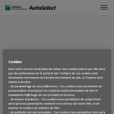
Toggl
navig
OUPS !
Cookies
La page que vous recherchez semble introuvable. Dirigez-vous à
Avec votre accord, Arval aimerait utiliser des cookies placés par elle et/ou
nouveau vers la page d'accueil en cliquant ici.
par des partenaires sur le présent site. Certains de ces cookies sont
strictement nécessaires au bon fonctionnement du site, et d'autres sont
utilisés à des fins :
REVENIR À NOTRE PAGE D’ACCUEIL
- de paramétrage de vos préférences : Ces cookies nous permettent de
VOIR TOUS NOS VÉHICULES
personnaliser et proposer les contenus et fonctionnalités du Site et
notamment l’affichage de nos produits et services;
- de mesure d’audience : Ces cookies nous permettent de comprendre
ainsi qu'à nos partenaires comment vous arrivez sur notre Site, et de
mesurer le nombre de visiteurs du Site;
- de publicité non personnalisée : Ces cookies nous permettent ainsi qu'à