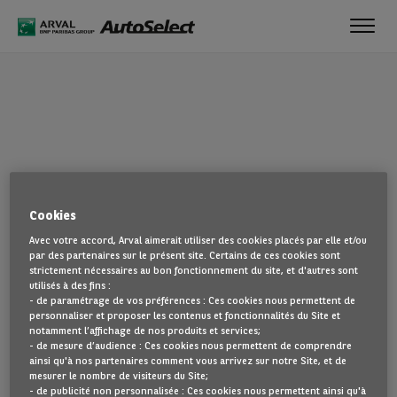
Toggl
navig
OUPS !
Cookies
La page que vous recherchez semble introuvable. Dirigez-vous à
Avec votre accord, Arval aimerait utiliser des cookies placés par elle et/ou
nouveau vers la page d'accueil en cliquant ici.
par des partenaires sur le présent site. Certains de ces cookies sont
strictement nécessaires au bon fonctionnement du site, et d'autres sont
utilisés à des fins :
REVENIR À NOTRE PAGE D’ACCUEIL
- de paramétrage de vos préférences : Ces cookies nous permettent de
VOIR TOUS NOS VÉHICULES
personnaliser et proposer les contenus et fonctionnalités du Site et
notamment l’affichage de nos produits et services;
- de mesure d’audience : Ces cookies nous permettent de comprendre
ainsi qu'à nos partenaires comment vous arrivez sur notre Site, et de
mesurer le nombre de visiteurs du Site;
- de publicité non personnalisée : Ces cookies nous permettent ainsi qu'à