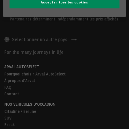
Accepter tous les cookies
Les véhicules présentés ci-dessus sont proposés par Arval
Belgium S.A ou par des Partenaires Arval AutoSelect. Nos
Partenaires déterminent indépendamment les prix affichés.
Sélectionner un autre pays
For the many journeys in life
ARVAL AUTOSELECT
Pourquoi choisir Arval AutoSelect
À propos d'Arval
FAQ
Contact
NOS VEHICULES D'OCCASION
Citadine / Berline
SUV
Break