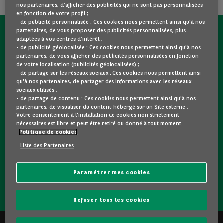
nos partenaires, d’afficher des publicités qui ne sont pas personnalisées
en fonction de votre profil ;
- de publicité personnalisée : Ces cookies nous permettent ainsi qu'à nos
partenaires, de vous proposer des publicités personnalisées, plus
CONTACTEZ-NOUS MAINTENANT !
adaptées à vos centres d’intérêt ;
- de publicité géolocalisée : Ces cookies nous permettent ainsi qu'à nos
partenaires, de vous afficher des publicités personnalisées en fonction
Une question ?
de votre localisation (publicités géolocalisées) ;
Nous sommes là pour vous.
- de partage sur les réseaux sociaux : Ces cookies nous permettent ainsi
qu'à nos partenaires, de partager des informations avec les réseaux
sociaux utilisés ;
- de partage de contenu : Ces cookies nous permettent ainsi qu'à nos
Vous souhaitez une précision sur un modèle qui vous plait
partenaires, de visualiser du contenu hébergé sur un Site externe ;
? Vous hésitez entre deux voitures d'occasion ?
Votre consentement à l'installation de cookies non strictement
nécessaires est libre et peut être retiré ou donné à tout moment.
Contactez-nous ! Nous répondrons à vos questions et vous
Politique de cookies
guiderons dans votre choix.
Liste des Partenaires
Paramétrer mes cookies
CONTACTEZ-NOUS
Refuser tous les cookies