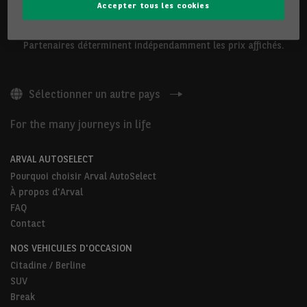
Accepter tous les cookies
Les véhicules présentés ci-dessus sont proposés par Arval
Belgium S.A ou par des Partenaires Arval AutoSelect. Nos
Partenaires déterminent indépendamment les prix affichés.
Sélectionner un autre pays
For the many journeys in life
ARVAL AUTOSELECT
Pourquoi choisir Arval AutoSelect
À propos d'Arval
FAQ
Contact
NOS VEHICULES D'OCCASION
Citadine / Berline
SUV
Break