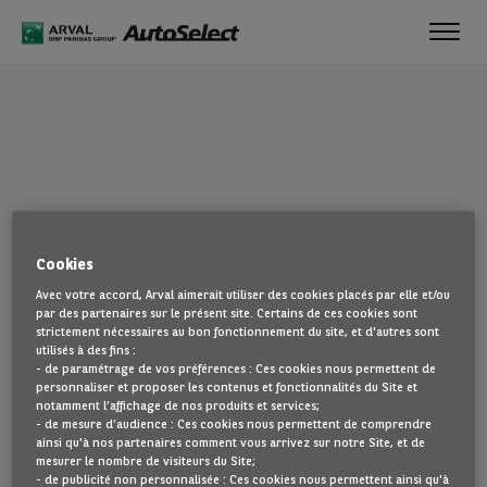
Toggl
navig
OUPS !
Cookies
La page que vous recherchez semble introuvable. Dirigez-vous à
Avec votre accord, Arval aimerait utiliser des cookies placés par elle et/ou
nouveau vers la page d'accueil en cliquant ici.
par des partenaires sur le présent site. Certains de ces cookies sont
strictement nécessaires au bon fonctionnement du site, et d'autres sont
utilisés à des fins :
REVENIR À NOTRE PAGE D’ACCUEIL
- de paramétrage de vos préférences : Ces cookies nous permettent de
VOIR TOUS NOS VÉHICULES
personnaliser et proposer les contenus et fonctionnalités du Site et
notamment l’affichage de nos produits et services;
- de mesure d’audience : Ces cookies nous permettent de comprendre
ainsi qu'à nos partenaires comment vous arrivez sur notre Site, et de
mesurer le nombre de visiteurs du Site;
- de publicité non personnalisée : Ces cookies nous permettent ainsi qu'à