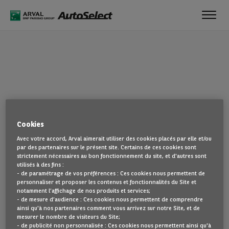
Toggl
navig
OUPS !
Cookies
La page que vous recherchez semble introuvable. Dirigez-vous à
Avec votre accord, Arval aimerait utiliser des cookies placés par elle et/ou
nouveau vers la page d'accueil en cliquant ici.
par des partenaires sur le présent site. Certains de ces cookies sont
strictement nécessaires au bon fonctionnement du site, et d'autres sont
utilisés à des fins :
REVENIR À NOTRE PAGE D’ACCUEIL
- de paramétrage de vos préférences : Ces cookies nous permettent de
VOIR TOUS NOS VÉHICULES
personnaliser et proposer les contenus et fonctionnalités du Site et
notamment l’affichage de nos produits et services;
- de mesure d’audience : Ces cookies nous permettent de comprendre
ainsi qu'à nos partenaires comment vous arrivez sur notre Site, et de
mesurer le nombre de visiteurs du Site;
- de publicité non personnalisée : Ces cookies nous permettent ainsi qu'à