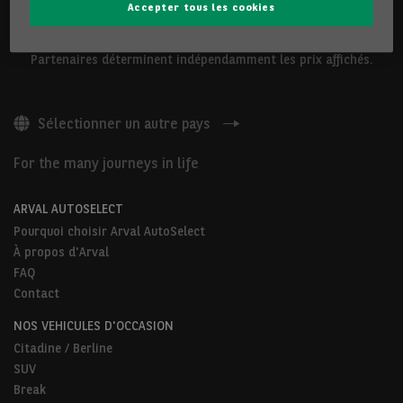
Accepter tous les cookies
Les véhicules présentés ci-dessus sont proposés par Arval
Belgium S.A ou par des Partenaires Arval AutoSelect. Nos
Partenaires déterminent indépendamment les prix affichés.
Sélectionner un autre pays
For the many journeys in life
ARVAL AUTOSELECT
Pourquoi choisir Arval AutoSelect
À propos d'Arval
FAQ
Contact
NOS VEHICULES D'OCCASION
Citadine / Berline
SUV
Break