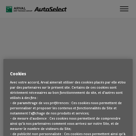
Toggl
navig
OUPS !
Cookies
La page que vous recherchez semble introuvable. Dirigez-vous à
Avec votre accord, Arval aimerait utiliser des cookies placés par elle et/ou
nouveau vers la page d'accueil en cliquant ici.
par des partenaires sur le présent site. Certains de ces cookies sont
strictement nécessaires au bon fonctionnement du site, et d'autres sont
utilisés à des fins :
REVENIR À NOTRE PAGE D’ACCUEIL
- de paramétrage de vos préférences : Ces cookies nous permettent de
VOIR TOUS NOS VÉHICULES
personnaliser et proposer les contenus et fonctionnalités du Site et
notamment l’affichage de nos produits et services;
- de mesure d’audience : Ces cookies nous permettent de comprendre
ainsi qu'à nos partenaires comment vous arrivez sur notre Site, et de
mesurer le nombre de visiteurs du Site;
- de publicité non personnalisée : Ces cookies nous permettent ainsi qu'à