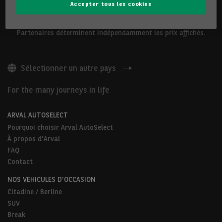
Accepter tous les cookies
Les véhicules présentés ci-dessus sont proposés par Arval
Belgium S.A ou par des Partenaires Arval AutoSelect. Nos
Partenaires déterminent indépendamment les prix affichés.
Sélectionner un autre pays
For the many journeys in life
ARVAL AUTOSELECT
Pourquoi choisir Arval AutoSelect
À propos d'Arval
FAQ
Contact
NOS VEHICULES D'OCCASION
Citadine / Berline
SUV
Break