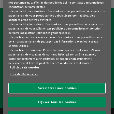
nos partenaires, d’afficher des publicités qui ne sont pas personnalisées
en fonction de votre profil ;
- de publicité personnalisée : Ces cookies nous permettent ainsi qu'à nos
partenaires, de vous proposer des publicités personnalisées, plus
CONTACTEZ-NOUS MAINTENANT !
adaptées à vos centres d’intérêt ;
- de publicité géolocalisée : Ces cookies nous permettent ainsi qu'à nos
partenaires, de vous afficher des publicités personnalisées en fonction
Une question ?
de votre localisation (publicités géolocalisées) ;
Nous sommes là pour vous.
- de partage sur les réseaux sociaux : Ces cookies nous permettent ainsi
qu'à nos partenaires, de partager des informations avec les réseaux
sociaux utilisés ;
- de partage de contenu : Ces cookies nous permettent ainsi qu'à nos
Vous souhaitez une précision sur un modèle qui vous plait
partenaires, de visualiser du contenu hébergé sur un Site externe ;
? Vous hésitez entre deux voitures d'occasion ?
Votre consentement à l'installation de cookies non strictement
nécessaires est libre et peut être retiré ou donné à tout moment.
Contactez-nous ! Nous répondrons à vos questions et vous
Politique de cookies
guiderons dans votre choix.
Liste des Partenaires
Paramétrer mes cookies
CONTACTEZ-NOUS
Refuser tous les cookies