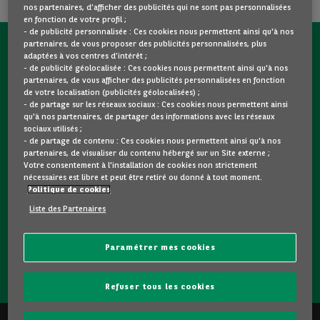
nos partenaires, d’afficher des publicités qui ne sont pas personnalisées
en fonction de votre profil ;
- de publicité personnalisée : Ces cookies nous permettent ainsi qu'à nos
partenaires, de vous proposer des publicités personnalisées, plus
CONTACTEZ-NOUS MAINTENANT !
adaptées à vos centres d’intérêt ;
- de publicité géolocalisée : Ces cookies nous permettent ainsi qu'à nos
partenaires, de vous afficher des publicités personnalisées en fonction
Une question ?
de votre localisation (publicités géolocalisées) ;
Nous sommes là pour vous.
- de partage sur les réseaux sociaux : Ces cookies nous permettent ainsi
qu'à nos partenaires, de partager des informations avec les réseaux
sociaux utilisés ;
- de partage de contenu : Ces cookies nous permettent ainsi qu'à nos
Vous souhaitez une précision sur un modèle qui vous plait
partenaires, de visualiser du contenu hébergé sur un Site externe ;
? Vous hésitez entre deux voitures d'occasion ?
Votre consentement à l'installation de cookies non strictement
nécessaires est libre et peut être retiré ou donné à tout moment.
Contactez-nous ! Nous répondrons à vos questions et vous
Politique de cookies
guiderons dans votre choix.
Liste des Partenaires
Paramétrer mes cookies
CONTACTEZ-NOUS
Refuser tous les cookies