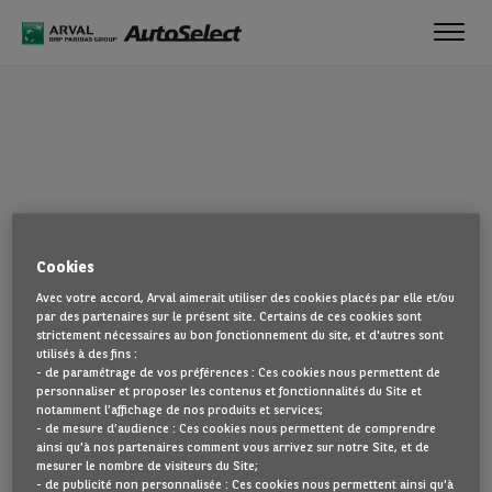
Toggl
navig
OUPS !
Cookies
La page que vous recherchez semble introuvable. Dirigez-vous à
Avec votre accord, Arval aimerait utiliser des cookies placés par elle et/ou
nouveau vers la page d'accueil en cliquant ici.
par des partenaires sur le présent site. Certains de ces cookies sont
strictement nécessaires au bon fonctionnement du site, et d'autres sont
utilisés à des fins :
REVENIR À NOTRE PAGE D’ACCUEIL
- de paramétrage de vos préférences : Ces cookies nous permettent de
VOIR TOUS NOS VÉHICULES
personnaliser et proposer les contenus et fonctionnalités du Site et
notamment l’affichage de nos produits et services;
- de mesure d’audience : Ces cookies nous permettent de comprendre
ainsi qu'à nos partenaires comment vous arrivez sur notre Site, et de
mesurer le nombre de visiteurs du Site;
- de publicité non personnalisée : Ces cookies nous permettent ainsi qu'à