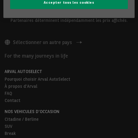
Accepter tous les cookies
Les véhicules présentés ci-dessus sont proposés par Arval
Belgium S.A ou par des Partenaires Arval AutoSelect. Nos
Partenaires déterminent indépendamment les prix affichés.
Sélectionner un autre pays
For the many journeys in life
ARVAL AUTOSELECT
Pourquoi choisir Arval AutoSelect
À propos d'Arval
FAQ
Contact
NOS VEHICULES D'OCCASION
Citadine / Berline
SUV
Break