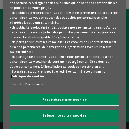
nos partenaires, d’afficher des publicités qui ne sont pas personnalisées
en fonction de votre profil ;
- de publicité personnalisée : Ces cookies nous permettent ainsi qu'à nos
partenaires, de vous proposer des publicités personnalisées, plus
CONTACTEZ-NOUS MAINTENANT !
adaptées à vos centres d’intérêt ;
- de publicité géolocalisée : Ces cookies nous permettent ainsi qu'à nos
partenaires, de vous afficher des publicités personnalisées en fonction
Une question ?
de votre localisation (publicités géolocalisées) ;
Nous sommes là pour vous.
- de partage sur les réseaux sociaux : Ces cookies nous permettent ainsi
qu'à nos partenaires, de partager des informations avec les réseaux
sociaux utilisés ;
- de partage de contenu : Ces cookies nous permettent ainsi qu'à nos
Vous souhaitez une précision sur un modèle qui vous plait
partenaires, de visualiser du contenu hébergé sur un Site externe ;
? Vous hésitez entre deux voitures d'occasion ?
Votre consentement à l'installation de cookies non strictement
nécessaires est libre et peut être retiré ou donné à tout moment.
Contactez-nous ! Nous répondrons à vos questions et vous
Politique de cookies
guiderons dans votre choix.
Liste des Partenaires
Paramétrer mes cookies
CONTACTEZ-NOUS
Refuser tous les cookies