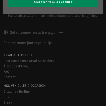
Accepter tous les cookies
Les véhicules présentés ci-dessus sont proposés par Arval
Belgium S.A ou par des Partenaires Arval AutoSelect. Nos
Partenaires déterminent indépendamment les prix affichés.
Sélectionner un autre pays
For the many journeys in life
ARVAL AUTOSELECT
Pourquoi choisir Arval AutoSelect
À propos d'Arval
FAQ
Contact
NOS VEHICULES D'OCCASION
Citadine / Berline
SUV
Break