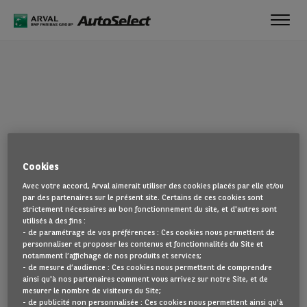
Toggl
navig
OUPS !
Cookies
La page que vous recherchez semble introuvable. Dirigez-vous à
Avec votre accord, Arval aimerait utiliser des cookies placés par elle et/ou
nouveau vers la page d'accueil en cliquant ici.
par des partenaires sur le présent site. Certains de ces cookies sont
strictement nécessaires au bon fonctionnement du site, et d'autres sont
utilisés à des fins :
REVENIR À NOTRE PAGE D’ACCUEIL
- de paramétrage de vos préférences : Ces cookies nous permettent de
VOIR TOUS NOS VÉHICULES
personnaliser et proposer les contenus et fonctionnalités du Site et
notamment l’affichage de nos produits et services;
- de mesure d’audience : Ces cookies nous permettent de comprendre
ainsi qu'à nos partenaires comment vous arrivez sur notre Site, et de
mesurer le nombre de visiteurs du Site;
- de publicité non personnalisée : Ces cookies nous permettent ainsi qu'à