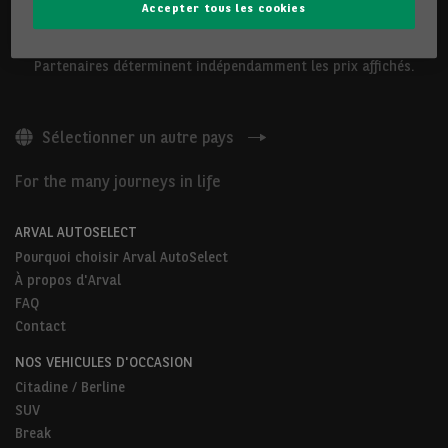
Accepter tous les cookies
Les véhicules présentés ci-dessus sont proposés par Arval
Belgium S.A ou par des Partenaires Arval AutoSelect. Nos
Partenaires déterminent indépendamment les prix affichés.
Sélectionner un autre pays
For the many journeys in life
ARVAL AUTOSELECT
Pourquoi choisir Arval AutoSelect
À propos d'Arval
FAQ
Contact
NOS VEHICULES D'OCCASION
Citadine / Berline
SUV
Break