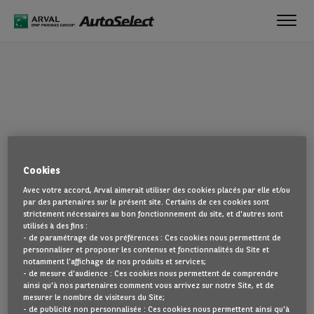
Toggl
navig
OUPS !
Cookies
La page que vous recherchez semble introuvable. Dirigez-vous à
Avec votre accord, Arval aimerait utiliser des cookies placés par elle et/ou
nouveau vers la page d'accueil en cliquant ici.
par des partenaires sur le présent site. Certains de ces cookies sont
strictement nécessaires au bon fonctionnement du site, et d'autres sont
utilisés à des fins :
REVENIR À NOTRE PAGE D’ACCUEIL
- de paramétrage de vos préférences : Ces cookies nous permettent de
VOIR TOUS NOS VÉHICULES
personnaliser et proposer les contenus et fonctionnalités du Site et
notamment l’affichage de nos produits et services;
- de mesure d’audience : Ces cookies nous permettent de comprendre
ainsi qu'à nos partenaires comment vous arrivez sur notre Site, et de
mesurer le nombre de visiteurs du Site;
- de publicité non personnalisée : Ces cookies nous permettent ainsi qu'à