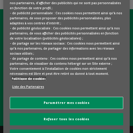
nos partenaires, d’afficher des publicités qui ne sont pas personnalisées
en fonction de votre profil ;
- de publicité personnalisée : Ces cookies nous permettent ainsi qu'à nos
partenaires, de vous proposer des publicités personnalisées, plus
CONTACTEZ-NOUS MAINTENANT !
adaptées à vos centres d’intérêt ;
- de publicité géolocalisée : Ces cookies nous permettent ainsi qu'à nos
partenaires, de vous afficher des publicités personnalisées en fonction
Une question ?
de votre localisation (publicités géolocalisées) ;
Nous sommes là pour vous.
- de partage sur les réseaux sociaux : Ces cookies nous permettent ainsi
qu'à nos partenaires, de partager des informations avec les réseaux
sociaux utilisés ;
- de partage de contenu : Ces cookies nous permettent ainsi qu'à nos
Vous souhaitez une précision sur un modèle qui vous plait
partenaires, de visualiser du contenu hébergé sur un Site externe ;
? Vous hésitez entre deux voitures d'occasion ?
Votre consentement à l'installation de cookies non strictement
nécessaires est libre et peut être retiré ou donné à tout moment.
Contactez-nous ! Nous répondrons à vos questions et vous
Politique de cookies
guiderons dans votre choix.
Liste des Partenaires
Paramétrer mes cookies
CONTACTEZ-NOUS
Refuser tous les cookies