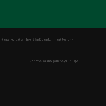
 Partenaires déterminent indépendamment les prix
For the many journeys in life