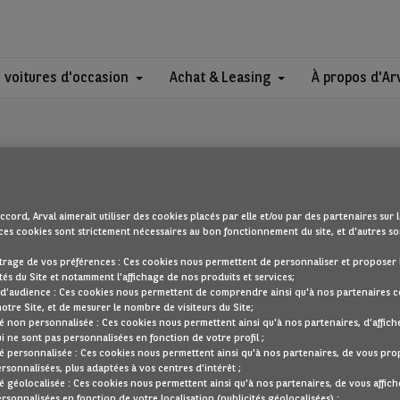
 voitures d'occasion
Achat & Leasing
À propos d'Ar
ccord, Arval aimerait utiliser des cookies placés par elle et/ou par des partenaires sur l
ces cookies sont strictement nécessaires au bon fonctionnement du site, et d'autres son
OUPS !
trage de vos préférences : Ces cookies nous permettent de personnaliser et proposer 
tés du Site et notamment l’affichage de nos produits et services;
 d’audience : Ces cookies nous permettent de comprendre ainsi qu'à nos partenaires
notre Site, et de mesurer le nombre de visiteurs du Site;
cherchez semble introuvable. Dirigez-vous à nouveau vers la page d'accu
té non personnalisée : Ces cookies nous permettent ainsi qu'à nos partenaires, d’affich
ui ne sont pas personnalisées en fonction de votre profil ;
REVENIR À NOTRE PAGE D’ACCUEIL
té personnalisée : Ces cookies nous permettent ainsi qu'à nos partenaires, de vous pr
ersonnalisées, plus adaptées à vos centres d’intérêt ;
VOIR TOUS NOS VÉHICULES
té géolocalisée : Ces cookies nous permettent ainsi qu'à nos partenaires, de vous affich
ersonnalisées en fonction de votre localisation (publicités géolocalisées) ;