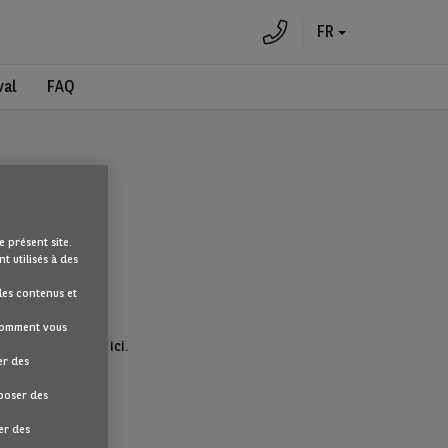
FR
val
FAQ
e présent site.
t utilisés à des
les contenus et
 comment vous
eil en cliquant ici.
er des
oposer des
er des