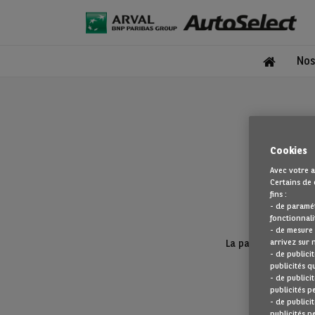
Nos
Cookies
Avec votre a
Certains de 
fins :
- de paramé
fonctionnali
- de mesure
arrivez sur 
La page que vous re
- de publici
publicités q
- de publici
publicités p
- de publici
publicités p