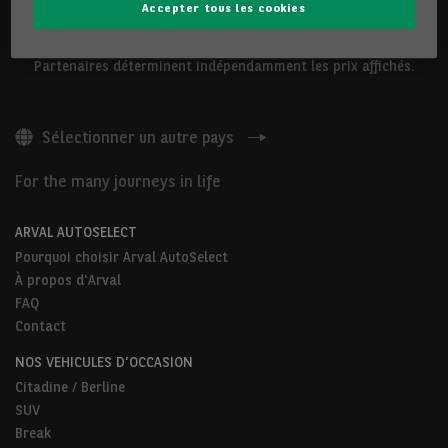
Accepter tous les cookies
Les véhicules présentés ci-dessus sont proposés par Arval
Belgium S.A ou par des Partenaires Arval AutoSelect. Nos
Partenaires déterminent indépendamment les prix affichés.
Sélectionner un autre pays
For the many journeys in life
ARVAL AUTOSELECT
Pourquoi choisir Arval AutoSelect
À propos d'Arval
FAQ
Contact
NOS VEHICULES D'OCCASION
Citadine / Berline
SUV
Break