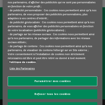
nos partenaires, d’afficher des publicités qui ne sont pas personnalisées
en fonction de votre profil ;
- de publicité personnalisée : Ces cookies nous permettent ainsi qu'à nos
partenaires, de vous proposer des publicités personnalisées, plus
CONTACTEZ-NOUS MAINTENANT !
adaptées à vos centres d’intérêt ;
- de publicité géolocalisée : Ces cookies nous permettent ainsi qu'à nos
partenaires, de vous afficher des publicités personnalisées en fonction
Une question ?
de votre localisation (publicités géolocalisées) ;
Nous sommes là pour vous.
- de partage sur les réseaux sociaux : Ces cookies nous permettent ainsi
qu'à nos partenaires, de partager des informations avec les réseaux
sociaux utilisés ;
- de partage de contenu : Ces cookies nous permettent ainsi qu'à nos
Vous souhaitez une précision sur un modèle qui vous plait
partenaires, de visualiser du contenu hébergé sur un Site externe ;
? Vous hésitez entre deux voitures d'occasion ?
Votre consentement à l'installation de cookies non strictement
nécessaires est libre et peut être retiré ou donné à tout moment.
Contactez-nous ! Nous répondrons à vos questions et vous
Politique de cookies
guiderons dans votre choix.
Liste des Partenaires
Paramétrer mes cookies
CONTACTEZ-NOUS
Refuser tous les cookies