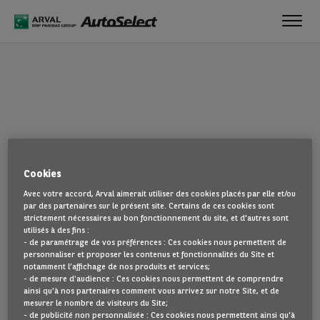
Toggl
navig
OUPS !
Cookies
La page que vous recherchez semble introuvable. Dirigez-vous à
Avec votre accord, Arval aimerait utiliser des cookies placés par elle et/ou
nouveau vers la page d'accueil en cliquant ici.
par des partenaires sur le présent site. Certains de ces cookies sont
strictement nécessaires au bon fonctionnement du site, et d'autres sont
utilisés à des fins :
REVENIR À NOTRE PAGE D’ACCUEIL
- de paramétrage de vos préférences : Ces cookies nous permettent de
VOIR TOUS NOS VÉHICULES
personnaliser et proposer les contenus et fonctionnalités du Site et
notamment l’affichage de nos produits et services;
- de mesure d’audience : Ces cookies nous permettent de comprendre
ainsi qu'à nos partenaires comment vous arrivez sur notre Site, et de
mesurer le nombre de visiteurs du Site;
- de publicité non personnalisée : Ces cookies nous permettent ainsi qu'à