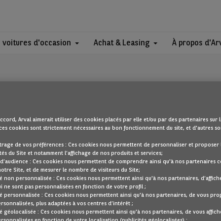
 voitures d'occasion
Achat & Leasing
À propos d'Ar
ccord, Arval aimerait utiliser des cookies placés par elle et/ou par des partenaires sur l
ces cookies sont strictement nécessaires au bon fonctionnement du site, et d'autres son
OUPS !
trage de vos préférences : Ces cookies nous permettent de personnaliser et proposer 
tés du Site et notamment l’affichage de nos produits et services;
 d’audience : Ces cookies nous permettent de comprendre ainsi qu'à nos partenaires
notre Site, et de mesurer le nombre de visiteurs du Site;
cherchez semble introuvable. Dirigez-vous à nouveau vers la page d'accu
té non personnalisée : Ces cookies nous permettent ainsi qu'à nos partenaires, d’affich
ui ne sont pas personnalisées en fonction de votre profil ;
REVENIR À NOTRE PAGE D’ACCUEIL
té personnalisée : Ces cookies nous permettent ainsi qu'à nos partenaires, de vous pr
ersonnalisées, plus adaptées à vos centres d’intérêt ;
VOIR TOUS NOS VÉHICULES
té géolocalisée : Ces cookies nous permettent ainsi qu'à nos partenaires, de vous affich
ersonnalisées en fonction de votre localisation (publicités géolocalisées) ;