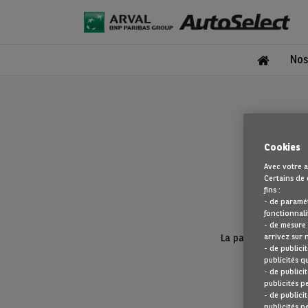
Nos
Cookies
Avec votre a
Certains de 
fins :
- de paramé
fonctionnali
- de mesure
arrivez sur 
La page que vous re
- de publici
publicités q
- de publici
publicités p
- de publici
publicités p