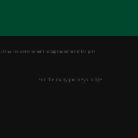
 Partenaires déterminent indépendamment les prix
For the many journeys in life