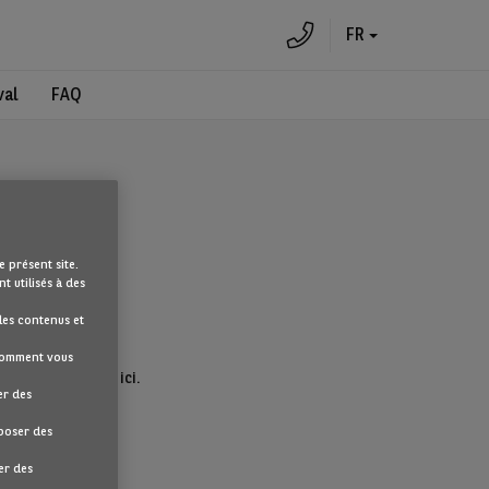
FR
val
FAQ
e présent site.
t utilisés à des
les contenus et
 comment vous
eil en cliquant ici.
er des
oposer des
er des