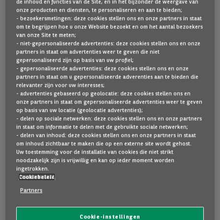
de inhoud en functies van de Site, en in het bijzonder de weergave van
onze producten en diensten, te personaliseren en aan te bieden;
Hieronder nog andere wagens die u kunnen interesseren.
- bezoekersmetingen: deze cookies stellen ons en onze partners in staat
om te begrijpen hoe u onze Website bezoekt en om het aantal bezoekers
van onze Site te meten;
- niet-gepersonaliseerde advertenties: deze cookies stellen ons en onze
partners in staat om advertenties weer te geven die niet
Goede staat
gepersonaliseerd zijn op basis van uw profiel;
- gepersonaliseerde advertenties: deze cookies stellen ons en onze
partners in staat om u gepersonaliseerde adverenties aan te bieden die
relevanter zijn voor uw interesses;
- advertenties gebaseerd op geolocatie: deze cookies stellen ons en
onze partners in staat om gepersonaliseerde advertenties weer te geven
op basis van uw locatie (geolocatie advertenties);
- delen op sociale netwerken: deze cookies stellen ons en onze partners
in staat om informatie te delen met de gebruikte sociale netwerken;
- delen van inhoud: deze cookies stellen ons en onze partners in staat
om inhoud zichtbaar te maken die op een externe site wordt gehost.
Uw toestemming voor de installatie van cookies die niet strikt
noodzakelijk zijn is vrijwillig en kan op ieder moment worden
Audi
A3
ingetrokken.
Cookiebeleid
SPORTBACK 1.4 45 TFSI E S LINE COMPETITION 5D
Partners
10 km
2025
Plug-in hybrid
Automaat
A
30
g CO
/km
2
Cookie-instellingen