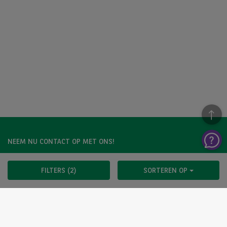
NEEM NU CONTACT OP MET ONS!
Een vraag?
FILTERS (2)
SORTEREN OP
Wij zijn er voor u.
Hebt u graag meer informatie over een model dat u
bevalt? Twijfelt u tussen twee tweedehandswagens?