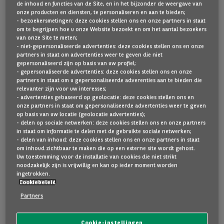
de inhoud en functies van de Site, en in het bijzonder de weergave van
onze producten en diensten, te personaliseren en aan te bieden;
- bezoekersmetingen: deze cookies stellen ons en onze partners in staat
Hieronder nog andere wagens die u kunnen interesseren.
om te begrijpen hoe u onze Website bezoekt en om het aantal bezoekers
van onze Site te meten;
- niet-gepersonaliseerde advertenties: deze cookies stellen ons en onze
partners in staat om advertenties weer te geven die niet
gepersonaliseerd zijn op basis van uw profiel;
- gepersonaliseerde advertenties: deze cookies stellen ons en onze
Goede staat
partners in staat om u gepersonaliseerde adverenties aan te bieden die
relevanter zijn voor uw interesses;
- advertenties gebaseerd op geolocatie: deze cookies stellen ons en
onze partners in staat om gepersonaliseerde advertenties weer te geven
op basis van uw locatie (geolocatie advertenties);
- delen op sociale netwerken: deze cookies stellen ons en onze partners
in staat om informatie te delen met de gebruikte sociale netwerken;
- delen van inhoud: deze cookies stellen ons en onze partners in staat
om inhoud zichtbaar te maken die op een externe site wordt gehost.
Uw toestemming voor de installatie van cookies die niet strikt
noodzakelijk zijn is vrijwillig en kan op ieder moment worden
ingetrokken.
Audi
A3
Cookiebeleid
SPORTBACK 1.4 45 TFSI E S LINE COMPETITION 5D
Partners
10 km
2025
Plug-in hybrid
Cookie-instellingen