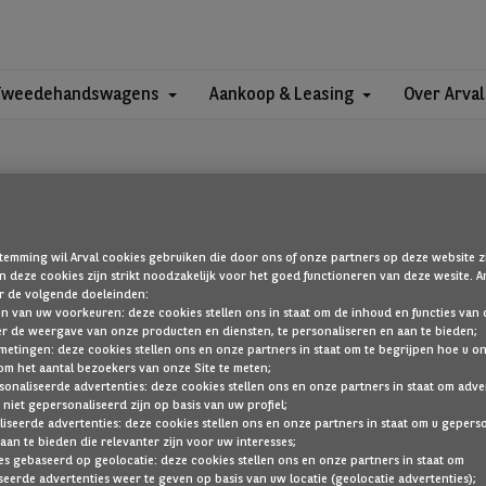
Tweedehandswagens
Aankoop & Leasing
Over Arval
temming wil Arval cookies gebruiken die door ons of onze partners op deze website zi
 deze cookies zijn strikt noodzakelijk voor het goed functioneren van deze wesite.
OEPS!
r de volgende doeleinden:
len van uw voorkeuren: deze cookies stellen ons in staat om de inhoud en functies van d
er de weergave van onze producten en diensten, te personaliseren en aan te bieden;
metingen: deze cookies stellen ons en onze partners in staat om te begrijpen hoe u o
om het aantal bezoekers van onze Site te meten;
die u zoekt, is niet gevonden. Ga terug naar de startpagina door hier 
sonaliseerde advertenties: deze cookies stellen ons en onze partners in staat om adve
 niet gepersonaliseerd zijn op basis van uw profiel;
TERUG NAAR DE STARTPAGINA
iseerde advertenties: deze cookies stellen ons en onze partners in staat om u gepers
aan te bieden die relevanter zijn voor uw interesses;
TOON AL ONZE VOERTUIGEN
es gebaseerd op geolocatie: deze cookies stellen ons en onze partners in staat om
eerde advertenties weer te geven op basis van uw locatie (geolocatie advertenties);