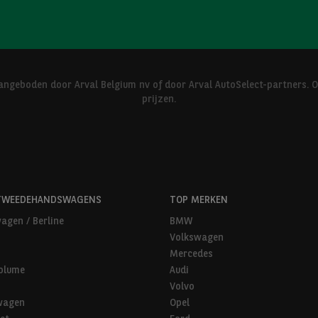
ngeboden door Arval Belgium nv of door Arval AutoSelect-partners. 
prijzen.
TWEEDEHANDSWAGENS
TOP MERKEN
agen / Berline
BMW
Volkswagen
Mercedes
olume
Audi
Volvo
wagen
Opel