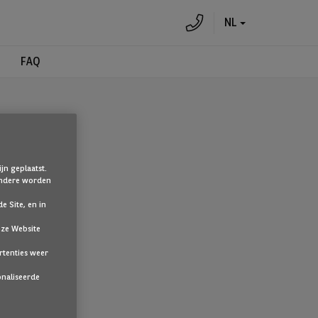
NL
FAQ
jn geplaatst.
 Andere worden
e Site, en in
nze Website
te klikken.
rtenties weer
onaliseerde