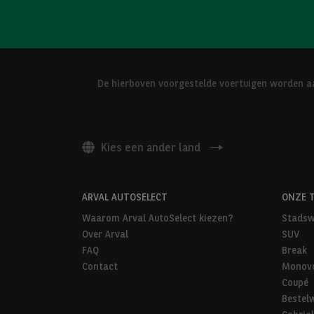
De hierboven voorgestelde voertuigen worden aa
Kies een ander land
ARVAL AUTOSELECT
ONZE 
Waarom Arval AutoSelect kiezen?
Stadsw
Over Arval
SUV
FAQ
Break
Contact
Monov
Coupé
Bestel