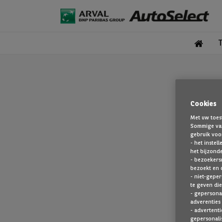
Cookies
Met uw toes
Sommige van
gebruik voo
- het instel
het bijzond
- bezoekers
bezoekt en 
De pagina 
- niet-geper
te geven die
- gepersonal
adverenties 
- advertenti
gepersonalis