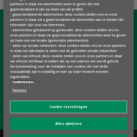
partners in staat om advertenties weer te geven die niet
gepersonaliseerd zijn op basis van uw profiel;
- gepersonaliseerde advertenties: deze cookies stellen ons en onze
partners in staat om u gepersonaliseerde adverenties aan te bieden die
NEEM NU CONTACT OP MET ONS!
relevanter zijn voor uw interesses;
- advertenties gebaseerd op geolocatie: deze cookies stellen ons en
Een vraag?
onze partners in staat om gepersonaliseerde advertenties weer te geven
op basis van uw locatie (geolocatie advertenties);
Wij zijn er voor u.
- delen op sociale netwerken: deze cookies stellen ons en onze partners
in staat om informatie te delen met de gebruikte sociale netwerken;
- delen van inhoud: deze cookies stellen ons en onze partners in staat
om inhoud zichtbaar te maken die op een externe site wordt gehost.
Hebt u graag meer informatie over een model dat u
Uw toestemming voor de installatie van cookies die niet strikt
bevalt? Twijfelt u tussen twee tweedehandswagens?
noodzakelijk zijn is vrijwillig en kan op ieder moment worden
ingetrokken.
Neem dan zeker contact op met ons. Wij staan klaar om
Cookiebeleid
uw vragen te beantwoorden en u te helpen bij uw keuze.
Partners
Cookie-instellingen
NEEM CONTACT OP MET ONS!
Alles afwijzen