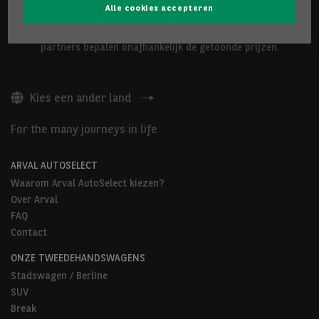
Alle cookies accepteren
De hierboven voorgestelde voertuigen worden aangeboden door
Arval Belgium nv of door Arval AutoSelect-partners. Onze
partners bepalen onafhankelijk de getoonde prijzen.
Kies een ander land
For the many journeys in life
ARVAL AUTOSELECT
Waarom Arval AutoSelect kiezen?
Over Arval
FAQ
Contact
ONZE TWEEDEHANDSWAGENS
Stadswagen / Berline
SUV
Break