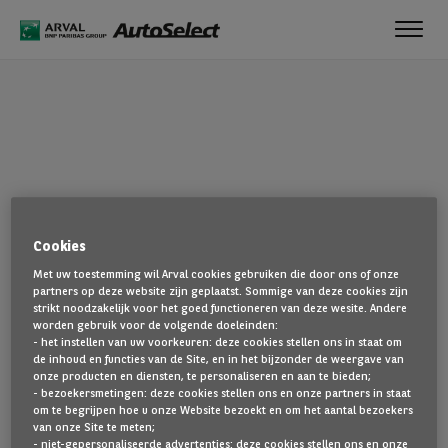
Toggl
navig
OEPS!
Cookies
De pagina die u zoekt, is niet gevonden. Ga terug naar de
Met uw toestemming wil Arval cookies gebruiken die door ons of onze
startpagina door hier te klikken.
partners op deze website zijn geplaatst. Sommige van deze cookies zijn
strikt noodzakelijk voor het goed functioneren van deze wesite. Andere
TERUG NAAR DE STARTPAGINA
worden gebruik voor de volgende doeleinden:
- het instellen van uw voorkeuren: deze cookies stellen ons in staat om
TOON AL ONZE VOERTUIGEN
de inhoud en functies van de Site, en in het bijzonder de weergave van
onze producten en diensten, te personaliseren en aan te bieden;
- bezoekersmetingen: deze cookies stellen ons en onze partners in staat
om te begrijpen hoe u onze Website bezoekt en om het aantal bezoekers
van onze Site te meten;
- niet-gepersonaliseerde advertenties: deze cookies stellen ons en onze