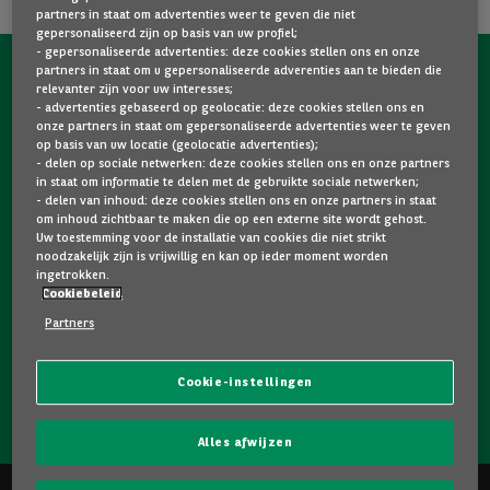
partners in staat om advertenties weer te geven die niet
gepersonaliseerd zijn op basis van uw profiel;
- gepersonaliseerde advertenties: deze cookies stellen ons en onze
partners in staat om u gepersonaliseerde adverenties aan te bieden die
NEEM NU CONTACT OP MET ONS!
relevanter zijn voor uw interesses;
- advertenties gebaseerd op geolocatie: deze cookies stellen ons en
Een vraag?
onze partners in staat om gepersonaliseerde advertenties weer te geven
op basis van uw locatie (geolocatie advertenties);
Wij zijn er voor u.
- delen op sociale netwerken: deze cookies stellen ons en onze partners
in staat om informatie te delen met de gebruikte sociale netwerken;
- delen van inhoud: deze cookies stellen ons en onze partners in staat
om inhoud zichtbaar te maken die op een externe site wordt gehost.
Hebt u graag meer informatie over een model dat u
Uw toestemming voor de installatie van cookies die niet strikt
bevalt? Twijfelt u tussen twee tweedehandswagens?
noodzakelijk zijn is vrijwillig en kan op ieder moment worden
ingetrokken.
Neem dan zeker contact op met ons. Wij staan klaar om
Cookiebeleid
uw vragen te beantwoorden en u te helpen bij uw keuze.
Partners
Cookie-instellingen
NEEM CONTACT OP MET ONS!
Alles afwijzen