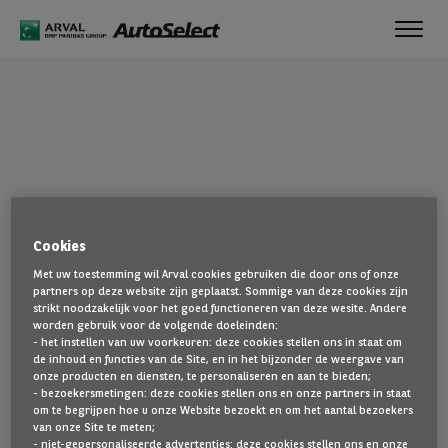
Toggl
navig
OEPS!
Cookies
De pagina die u zoekt, is niet gevonden. Ga terug naar de
Met uw toestemming wil Arval cookies gebruiken die door ons of onze
startpagina door hier te klikken.
partners op deze website zijn geplaatst. Sommige van deze cookies zijn
strikt noodzakelijk voor het goed functioneren van deze wesite. Andere
TERUG NAAR DE STARTPAGINA
worden gebruik voor de volgende doeleinden:
- het instellen van uw voorkeuren: deze cookies stellen ons in staat om
TOON AL ONZE VOERTUIGEN
de inhoud en functies van de Site, en in het bijzonder de weergave van
onze producten en diensten, te personaliseren en aan te bieden;
- bezoekersmetingen: deze cookies stellen ons en onze partners in staat
om te begrijpen hoe u onze Website bezoekt en om het aantal bezoekers
van onze Site te meten;
- niet-gepersonaliseerde advertenties: deze cookies stellen ons en onze