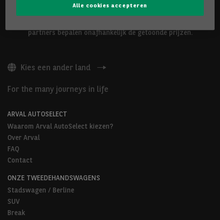
Alle cookies accepteren
De hierboven voorgestelde voertuigen worden aangeboden door
Arval Belgium nv of door Arval AutoSelect-partners. Onze
partners bepalen onafhankelijk de getoonde prijzen.
Kies een ander land
For the many journeys in life
ARVAL AUTOSELECT
Waarom Arval AutoSelect kiezen?
Over Arval
FAQ
Contact
ONZE TWEEDEHANDSWAGENS
Stadswagen / Berline
SUV
Break