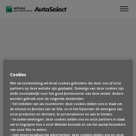
Toggl
navig
OEPS!
Cookies
De pagina die u zoekt, is niet gevonden. Ga terug naar de
Met uw toestemming wil Arval cookies gebruiken die door ons of onze
startpagina door hier te klikken.
partners op deze website zijn geplaatst. Sommige van deze cookies zijn
strikt noodzakelijk voor het goed functioneren van deze wesite. Andere
TERUG NAAR DE STARTPAGINA
worden gebruik voor de volgende doeleinden:
- het instellen van uw voorkeuren: deze cookies stellen ons in staat om
TOON AL ONZE VOERTUIGEN
de inhoud en functies van de Site, en in het bijzonder de weergave van
onze producten en diensten, te personaliseren en aan te bieden;
- bezoekersmetingen: deze cookies stellen ons en onze partners in staat
om te begrijpen hoe u onze Website bezoekt en om het aantal bezoekers
van onze Site te meten;
- niet-gepersonaliseerde advertenties: deze cookies stellen ons en onze