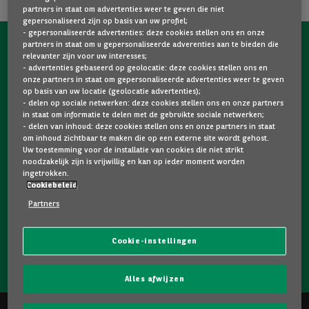
partners in staat om advertenties weer te geven die niet
gepersonaliseerd zijn op basis van uw profiel;
- gepersonaliseerde advertenties: deze cookies stellen ons en onze
partners in staat om u gepersonaliseerde adverenties aan te bieden die
NEEM NU CONTACT OP MET ONS!
relevanter zijn voor uw interesses;
- advertenties gebaseerd op geolocatie: deze cookies stellen ons en
Een vraag?
onze partners in staat om gepersonaliseerde advertenties weer te geven
op basis van uw locatie (geolocatie advertenties);
Wij zijn er voor u.
- delen op sociale netwerken: deze cookies stellen ons en onze partners
in staat om informatie te delen met de gebruikte sociale netwerken;
- delen van inhoud: deze cookies stellen ons en onze partners in staat
om inhoud zichtbaar te maken die op een externe site wordt gehost.
Hebt u graag meer informatie over een model dat u
Uw toestemming voor de installatie van cookies die niet strikt
bevalt? Twijfelt u tussen twee tweedehandswagens?
noodzakelijk zijn is vrijwillig en kan op ieder moment worden
ingetrokken.
Neem dan zeker contact op met ons. Wij staan klaar om
Cookiebeleid
uw vragen te beantwoorden en u te helpen bij uw keuze.
Partners
Cookie-instellingen
NEEM CONTACT OP MET ONS!
Alles afwijzen