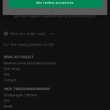
Alle cookies accepteren
De hierboven voorgestelde voertuigen worden aangeboden door
Arval Belgium nv of door Arval AutoSelect-partners. Onze
partners bepalen onafhankelijk de getoonde prijzen.
Kies een ander land
For the many journeys in life
ARVAL AUTOSELECT
Waarom Arval AutoSelect kiezen?
Over Arval
FAQ
Contact
ONZE TWEEDEHANDSWAGENS
Stadswagen / Berline
SUV
Break