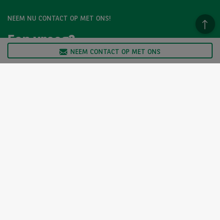
NEEM NU CONTACT OP MET ONS!
Een vraag?
Wij zijn er voor u.
NEEM CONTACT OP MET ONS
Hebt u graag meer informatie over een model dat u
bevalt? Twijfelt u tussen twee tweedehandswagens?
Neem dan zeker contact op met ons. Wij staan klaar om
uw vragen te beantwoorden en u te helpen bij uw keuze.
NEEM CONTACT OP MET ONS!
De hierboven voorgestelde voertuigen worden aangeboden door