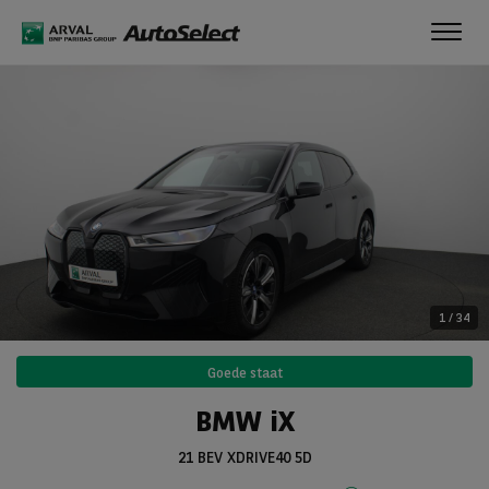
Toggl
navig
1
/
34
Goede staat
BMW iX
21 BEV XDRIVE40 5D