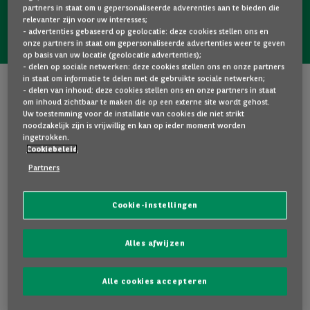
partners in staat om u gepersonaliseerde adverenties aan te bieden die
relevanter zijn voor uw interesses;
Voertuigen jonger dan 5 jaar
- advertenties gebaseerd op geolocatie: deze cookies stellen ons en
onze partners in staat om gepersonaliseerde advertenties weer te geven
op basis van uw locatie (geolocatie advertenties);
- delen op sociale netwerken: deze cookies stellen ons en onze partners
in staat om informatie te delen met de gebruikte sociale netwerken;
- delen van inhoud: deze cookies stellen ons en onze partners in staat
Kenmerken van het voertuig: BMW iX
om inhoud zichtbaar te maken die op een externe site wordt gehost.
Uw toestemming voor de installatie van cookies die niet strikt
noodzakelijk zijn is vrijwillig en kan op ieder moment worden
150 800 km
06/01/2022
Elektrisch
ingetrokken.
Cookiebeleid
Automaat
Ref
2BLS056
Partners
Versie
Cookie-instellingen
Categorie
:
SUV
Kleur
:
Zwart
Alles afwijzen
Aantal deuren
:
5
Aantal plaatsen
:
-
Alle cookies accepteren