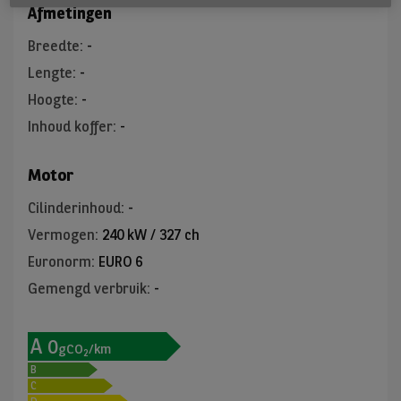
Afmetingen
Breedte
:
-
Lengte
:
-
Hoogte
:
-
Inhoud koffer
:
-
Motor
Cilinderinhoud
:
-
Vermogen
:
240 kW / 327 ch
Euronorm
:
EURO 6
Gemengd verbruik
:
-
A
0
gCO
/km
2
B
C