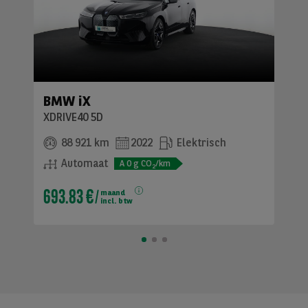
BMW iX
XDRIVE40 5D
88 921 km
2022
Elektrisch
Automaat
A
0
g CO
/km
2
693.83 €
maand
incl. btw