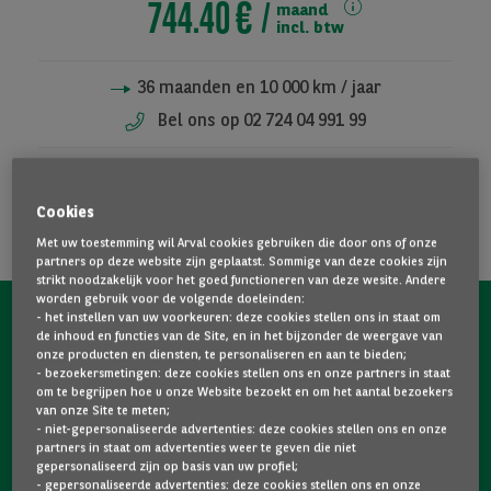
744.40 €
maand
incl. btw
36
maanden en
10 000
km / jaar
Toon alle foto's
Bel ons op 02 724 04 991 99
OFFERTE AANVRAGEN
Cookies
TOEVOEGEN AAN FAVORIETEN
Met uw toestemming wil Arval cookies gebruiken die door ons of onze
partners op deze website zijn geplaatst. Sommige van deze cookies zijn
strikt noodzakelijk voor het goed functioneren van deze wesite. Andere
worden gebruik voor de volgende doeleinden:
- het instellen van uw voorkeuren: deze cookies stellen ons in staat om
de inhoud en functies van de Site, en in het bijzonder de weergave van
Volledige onderhoudsgeschiedenis
onze producten en diensten, te personaliseren en aan te bieden;
- bezoekersmetingen: deze cookies stellen ons en onze partners in staat
om te begrijpen hoe u onze Website bezoekt en om het aantal bezoekers
Beschikbaarheid
van onze Site te meten;
- niet-gepersonaliseerde advertenties: deze cookies stellen ons en onze
partners in staat om advertenties weer te geven die niet
Gemoedsrust
gepersonaliseerd zijn op basis van uw profiel;
- gepersonaliseerde advertenties: deze cookies stellen ons en onze