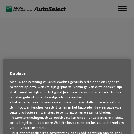
Toggl
navig
OEPS!
Cookies
De pagina die u zoekt, is niet gevonden. Ga terug naar de
Met uw toestemming wil Arval cookies gebruiken die door ons of onze
startpagina door hier te klikken.
partners op deze website zijn geplaatst. Sommige van deze cookies zijn
strikt noodzakelijk voor het goed functioneren van deze wesite. Andere
TERUG NAAR DE STARTPAGINA
worden gebruik voor de volgende doeleinden:
- het instellen van uw voorkeuren: deze cookies stellen ons in staat om
TOON AL ONZE VOERTUIGEN
de inhoud en functies van de Site, en in het bijzonder de weergave van
onze producten en diensten, te personaliseren en aan te bieden;
- bezoekersmetingen: deze cookies stellen ons en onze partners in staat
om te begrijpen hoe u onze Website bezoekt en om het aantal bezoekers
van onze Site te meten;
- niet-gepersonaliseerde advertenties: deze cookies stellen ons en onze