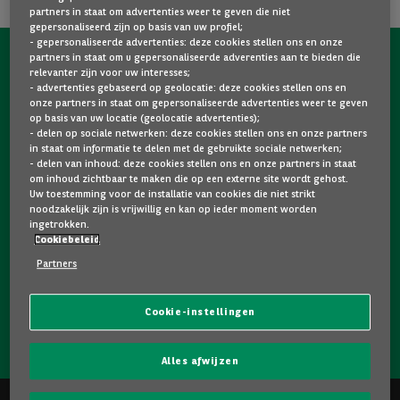
partners in staat om advertenties weer te geven die niet
gepersonaliseerd zijn op basis van uw profiel;
- gepersonaliseerde advertenties: deze cookies stellen ons en onze
partners in staat om u gepersonaliseerde adverenties aan te bieden die
NEEM NU CONTACT OP MET ONS!
relevanter zijn voor uw interesses;
- advertenties gebaseerd op geolocatie: deze cookies stellen ons en
Een vraag?
onze partners in staat om gepersonaliseerde advertenties weer te geven
op basis van uw locatie (geolocatie advertenties);
Wij zijn er voor u.
- delen op sociale netwerken: deze cookies stellen ons en onze partners
in staat om informatie te delen met de gebruikte sociale netwerken;
- delen van inhoud: deze cookies stellen ons en onze partners in staat
om inhoud zichtbaar te maken die op een externe site wordt gehost.
Hebt u graag meer informatie over een model dat u
Uw toestemming voor de installatie van cookies die niet strikt
bevalt? Twijfelt u tussen twee tweedehandswagens?
noodzakelijk zijn is vrijwillig en kan op ieder moment worden
ingetrokken.
Neem dan zeker contact op met ons. Wij staan klaar om
Cookiebeleid
uw vragen te beantwoorden en u te helpen bij uw keuze.
Partners
Cookie-instellingen
NEEM CONTACT OP MET ONS!
Alles afwijzen