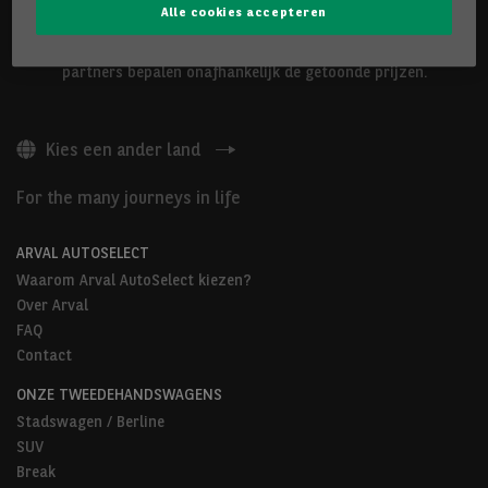
Alle cookies accepteren
De hierboven voorgestelde voertuigen worden aangeboden door
Arval Belgium nv of door Arval AutoSelect-partners. Onze
partners bepalen onafhankelijk de getoonde prijzen.
Kies een ander land
For the many journeys in life
ARVAL AUTOSELECT
Waarom Arval AutoSelect kiezen?
Over Arval
FAQ
Contact
ONZE TWEEDEHANDSWAGENS
Stadswagen / Berline
SUV
Break