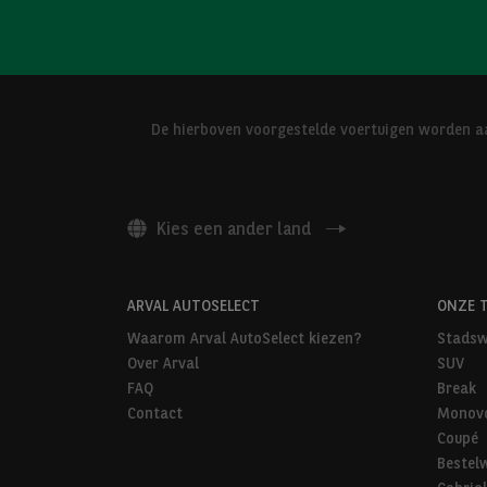
De hierboven voorgestelde voertuigen worden aa
Kies een ander land
ARVAL AUTOSELECT
ONZE 
Waarom Arval AutoSelect kiezen?
Stadsw
Over Arval
SUV
FAQ
Break
Contact
Monov
Coupé
Bestel