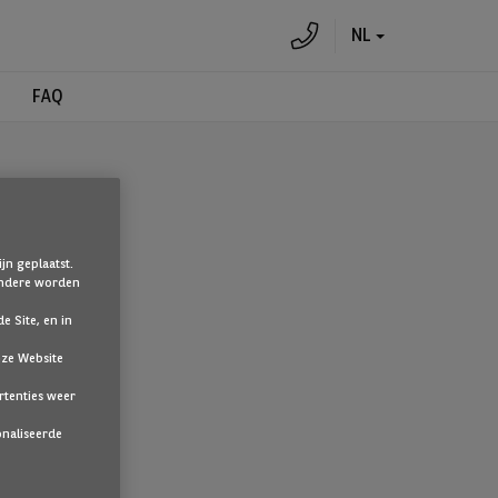
NL
FAQ
jn geplaatst.
 Andere worden
e Site, en in
nze Website
te klikken.
rtenties weer
onaliseerde