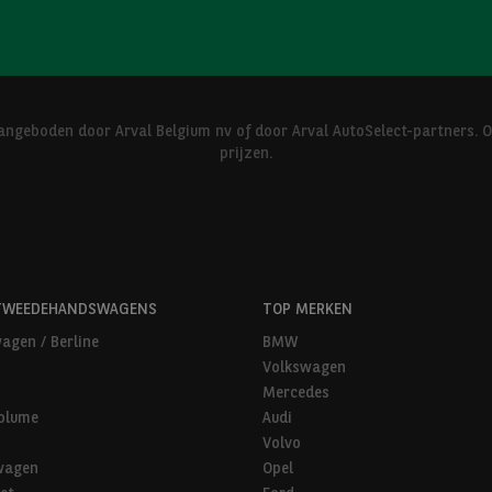
ngeboden door Arval Belgium nv of door Arval AutoSelect-partners. 
prijzen.
TWEEDEHANDSWAGENS
TOP MERKEN
agen / Berline
BMW
Volkswagen
Mercedes
olume
Audi
Volvo
wagen
Opel