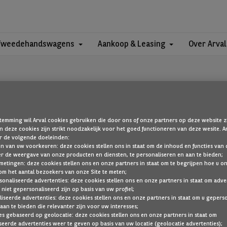
Tweedehandswagens
Aankoop & Leasing
Over Arval
temming wil Arval cookies gebruiken die door ons of onze partners op deze website zi
 deze cookies zijn strikt noodzakelijk voor het goed functioneren van deze wesite.
OEPS!
r de volgende doeleinden:
len van uw voorkeuren: deze cookies stellen ons in staat om de inhoud en functies van d
er de weergave van onze producten en diensten, te personaliseren en aan te bieden;
metingen: deze cookies stellen ons en onze partners in staat om te begrijpen hoe u o
om het aantal bezoekers van onze Site te meten;
die u zoekt, is niet gevonden. Ga terug naar de startpagina door hier 
sonaliseerde advertenties: deze cookies stellen ons en onze partners in staat om adve
 niet gepersonaliseerd zijn op basis van uw profiel;
TERUG NAAR DE STARTPAGINA
iseerde advertenties: deze cookies stellen ons en onze partners in staat om u gepers
aan te bieden die relevanter zijn voor uw interesses;
TOON AL ONZE VOERTUIGEN
es gebaseerd op geolocatie: deze cookies stellen ons en onze partners in staat om
eerde advertenties weer te geven op basis van uw locatie (geolocatie advertenties);