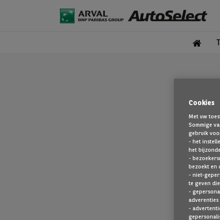
Cookies
Met uw toes
Sommige van
gebruik voo
- het instel
het bijzond
- bezoekers
bezoekt en 
De pagina 
- niet-geper
te geven die
- gepersonal
adverenties 
- advertenti
gepersonalis