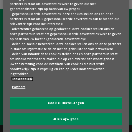
partners in staat om advertenties weer te geven die niet
gepersonaliseerd zijn op basis van uw profiel;
- gepersonaliseerde advertenties: deze cookies stellen ons en onze
partners in staat om u gepersonaliseerde adverenties aan te bieden die
NEEM NU CONTACT OP MET ONS!
relevanter zijn voor uw interesses;
- advertenties gebaseerd op geolocatie: deze cookies stellen ons en
Een vraag?
onze partners in staat om gepersonaliseerde advertenties weer te geven
op basis van uw locatie (geolocatie advertenties);
Wij zijn er voor u.
- delen op sociale netwerken: deze cookies stellen ons en onze partners
in staat om informatie te delen met de gebruikte sociale netwerken;
- delen van inhoud: deze cookies stellen ons en onze partners in staat
om inhoud zichtbaar te maken die op een externe site wordt gehost.
Hebt u graag meer informatie over een model dat u
Uw toestemming voor de installatie van cookies die niet strikt
bevalt? Twijfelt u tussen twee tweedehandswagens?
noodzakelijk zijn is vrijwillig en kan op ieder moment worden
ingetrokken.
Neem dan zeker contact op met ons. Wij staan klaar om
Cookiebeleid
uw vragen te beantwoorden en u te helpen bij uw keuze.
Partners
Cookie-instellingen
NEEM CONTACT OP MET ONS!
Alles afwijzen