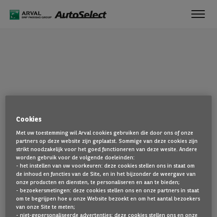
Toggl
navig
OEPS!
Cookies
De pagina die u zoekt, is niet gevonden. Ga terug naar de
Met uw toestemming wil Arval cookies gebruiken die door ons of onze
startpagina door hier te klikken.
partners op deze website zijn geplaatst. Sommige van deze cookies zijn
strikt noodzakelijk voor het goed functioneren van deze wesite. Andere
TERUG NAAR DE STARTPAGINA
worden gebruik voor de volgende doeleinden:
- het instellen van uw voorkeuren: deze cookies stellen ons in staat om
TOON AL ONZE VOERTUIGEN
de inhoud en functies van de Site, en in het bijzonder de weergave van
onze producten en diensten, te personaliseren en aan te bieden;
- bezoekersmetingen: deze cookies stellen ons en onze partners in staat
om te begrijpen hoe u onze Website bezoekt en om het aantal bezoekers
van onze Site te meten;
- niet-gepersonaliseerde advertenties: deze cookies stellen ons en onze