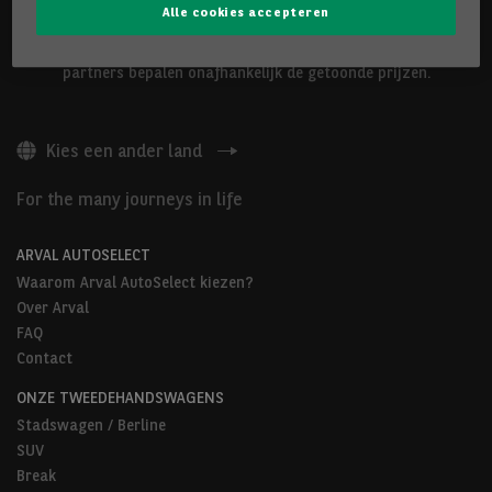
Alle cookies accepteren
De hierboven voorgestelde voertuigen worden aangeboden door
Arval Belgium nv of door Arval AutoSelect-partners. Onze
partners bepalen onafhankelijk de getoonde prijzen.
Kies een ander land
For the many journeys in life
ARVAL AUTOSELECT
Waarom Arval AutoSelect kiezen?
Over Arval
FAQ
Contact
ONZE TWEEDEHANDSWAGENS
Stadswagen / Berline
SUV
Break