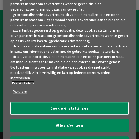
partners in staat om advertenties weer te geven die niet
gepersonaliseerd zijn op basis van uw profiel;
- gepersonaliseerde advertenties: deze cookies stellen ons en onze
partners in staat om u gepersonaliseerde adverenties aan te bieden die
NEEM NU CONTACT OP MET ONS!
relevanter zijn voor uw interesses;
- advertenties gebaseerd op geolocatie: deze cookies stellen ons en
Een vraag?
onze partners in staat om gepersonaliseerde advertenties weer te geven
op basis van uw locatie (geolocatie advertenties);
Wij zijn er voor u.
- delen op sociale netwerken: deze cookies stellen ons en onze partners
in staat om informatie te delen met de gebruikte sociale netwerken;
- delen van inhoud: deze cookies stellen ons en onze partners in staat
om inhoud zichtbaar te maken die op een externe site wordt gehost.
Hebt u graag meer informatie over een model dat u
Uw toestemming voor de installatie van cookies die niet strikt
bevalt? Twijfelt u tussen twee tweedehandswagens?
noodzakelijk zijn is vrijwillig en kan op ieder moment worden
ingetrokken.
Neem dan zeker contact op met ons. Wij staan klaar om
Cookiebeleid
uw vragen te beantwoorden en u te helpen bij uw keuze.
Partners
Cookie-instellingen
NEEM CONTACT OP MET ONS!
Alles afwijzen