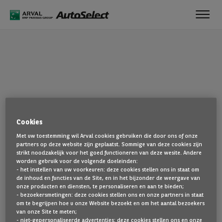
Toggl
navig
OEPS!
Cookies
De pagina die u zoekt, is niet gevonden. Ga terug naar de
Met uw toestemming wil Arval cookies gebruiken die door ons of onze
startpagina door hier te klikken.
partners op deze website zijn geplaatst. Sommige van deze cookies zijn
strikt noodzakelijk voor het goed functioneren van deze wesite. Andere
TERUG NAAR DE STARTPAGINA
worden gebruik voor de volgende doeleinden:
- het instellen van uw voorkeuren: deze cookies stellen ons in staat om
TOON AL ONZE VOERTUIGEN
de inhoud en functies van de Site, en in het bijzonder de weergave van
onze producten en diensten, te personaliseren en aan te bieden;
- bezoekersmetingen: deze cookies stellen ons en onze partners in staat
om te begrijpen hoe u onze Website bezoekt en om het aantal bezoekers
van onze Site te meten;
- niet-gepersonaliseerde advertenties: deze cookies stellen ons en onze