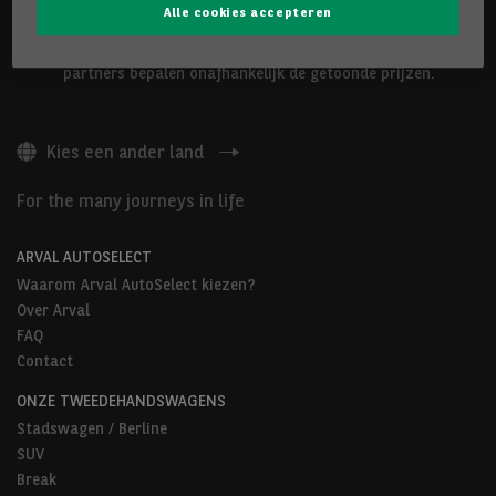
Alle cookies accepteren
De hierboven voorgestelde voertuigen worden aangeboden door
Arval Belgium nv of door Arval AutoSelect-partners. Onze
partners bepalen onafhankelijk de getoonde prijzen.
Kies een ander land
For the many journeys in life
ARVAL AUTOSELECT
Waarom Arval AutoSelect kiezen?
Over Arval
FAQ
Contact
ONZE TWEEDEHANDSWAGENS
Stadswagen / Berline
SUV
Break