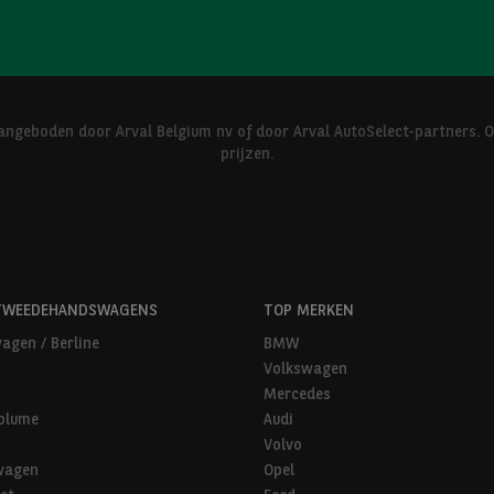
ngeboden door Arval Belgium nv of door Arval AutoSelect-partners. 
prijzen.
TWEEDEHANDSWAGENS
TOP MERKEN
agen / Berline
BMW
Volkswagen
Mercedes
olume
Audi
Volvo
wagen
Opel