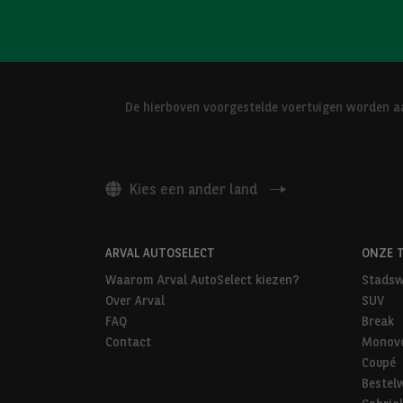
De hierboven voorgestelde voertuigen worden aa
Kies een ander land
ARVAL AUTOSELECT
ONZE 
Waarom Arval AutoSelect kiezen?
Stadsw
Over Arval
SUV
FAQ
Break
Contact
Monov
Coupé
Bestel