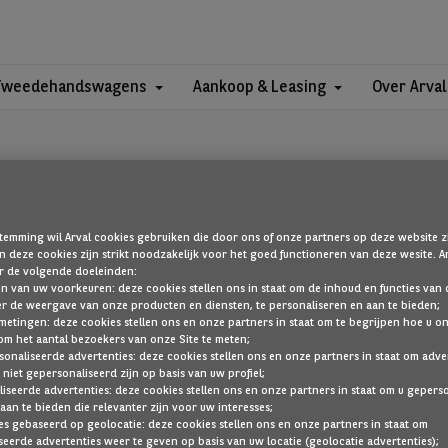
Tweedehandswagens
Aankoop & Leasing
Over Arval
temming wil Arval cookies gebruiken die door ons of onze partners op deze website zi
 deze cookies zijn strikt noodzakelijk voor het goed functioneren van deze wesite.
OEPS!
r de volgende doeleinden:
len van uw voorkeuren: deze cookies stellen ons in staat om de inhoud en functies van d
er de weergave van onze producten en diensten, te personaliseren en aan te bieden;
metingen: deze cookies stellen ons en onze partners in staat om te begrijpen hoe u o
om het aantal bezoekers van onze Site te meten;
die u zoekt, is niet gevonden. Ga terug naar de startpagina door hier 
sonaliseerde advertenties: deze cookies stellen ons en onze partners in staat om adve
 niet gepersonaliseerd zijn op basis van uw profiel;
TERUG NAAR DE STARTPAGINA
iseerde advertenties: deze cookies stellen ons en onze partners in staat om u gepers
aan te bieden die relevanter zijn voor uw interesses;
TOON AL ONZE VOERTUIGEN
es gebaseerd op geolocatie: deze cookies stellen ons en onze partners in staat om
eerde advertenties weer te geven op basis van uw locatie (geolocatie advertenties);