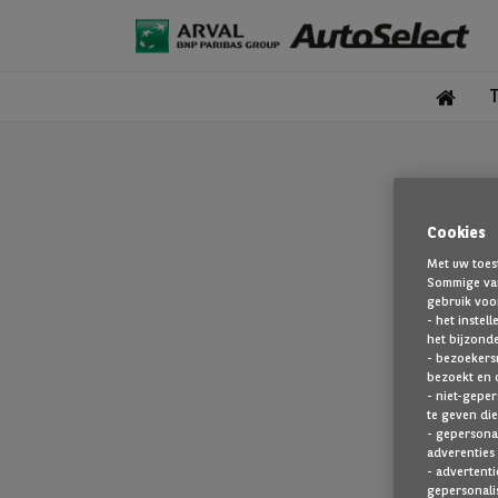
Cookies
Met uw toes
Sommige van
gebruik voo
- het instel
het bijzond
- bezoekers
bezoekt en 
De pagina 
- niet-geper
te geven die
- gepersonal
adverenties 
- advertenti
gepersonalis