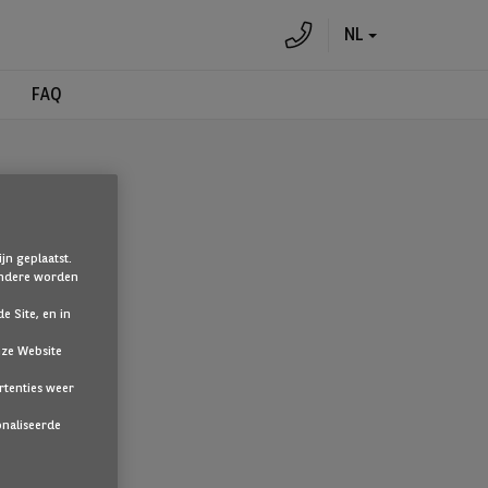
NL
FAQ
jn geplaatst.
 Andere worden
e Site, en in
nze Website
te klikken.
rtenties weer
onaliseerde