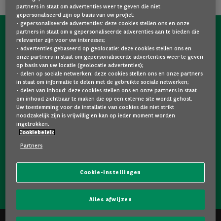
partners in staat om advertenties weer te geven die niet
gepersonaliseerd zijn op basis van uw profiel;
- gepersonaliseerde advertenties: deze cookies stellen ons en onze
partners in staat om u gepersonaliseerde adverenties aan te bieden die
NEEM NU CONTACT OP MET ONS!
relevanter zijn voor uw interesses;
- advertenties gebaseerd op geolocatie: deze cookies stellen ons en
Een vraag?
onze partners in staat om gepersonaliseerde advertenties weer te geven
op basis van uw locatie (geolocatie advertenties);
Wij zijn er voor u.
- delen op sociale netwerken: deze cookies stellen ons en onze partners
in staat om informatie te delen met de gebruikte sociale netwerken;
- delen van inhoud: deze cookies stellen ons en onze partners in staat
om inhoud zichtbaar te maken die op een externe site wordt gehost.
Hebt u graag meer informatie over een model dat u
Uw toestemming voor de installatie van cookies die niet strikt
bevalt? Twijfelt u tussen twee tweedehandswagens?
noodzakelijk zijn is vrijwillig en kan op ieder moment worden
ingetrokken.
Neem dan zeker contact op met ons. Wij staan klaar om
Cookiebeleid
uw vragen te beantwoorden en u te helpen bij uw keuze.
Partners
Cookie-instellingen
NEEM CONTACT OP MET ONS!
Alles afwijzen