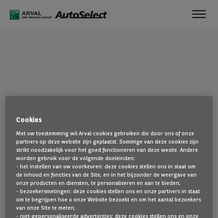
Toggl
navig
OEPS!
Cookies
De pagina die u zoekt, is niet gevonden. Ga terug naar de
Met uw toestemming wil Arval cookies gebruiken die door ons of onze
startpagina door hier te klikken.
partners op deze website zijn geplaatst. Sommige van deze cookies zijn
strikt noodzakelijk voor het goed functioneren van deze wesite. Andere
TERUG NAAR DE STARTPAGINA
worden gebruik voor de volgende doeleinden:
- het instellen van uw voorkeuren: deze cookies stellen ons in staat om
TOON AL ONZE VOERTUIGEN
de inhoud en functies van de Site, en in het bijzonder de weergave van
onze producten en diensten, te personaliseren en aan te bieden;
- bezoekersmetingen: deze cookies stellen ons en onze partners in staat
om te begrijpen hoe u onze Website bezoekt en om het aantal bezoekers
van onze Site te meten;
- niet-gepersonaliseerde advertenties: deze cookies stellen ons en onze