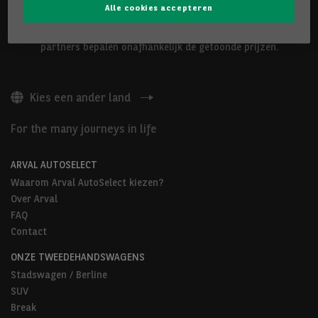
Alle cookies accepteren
De hierboven voorgestelde voertuigen worden aangeboden door
Arval Belgium nv of door Arval AutoSelect-partners. Onze
partners bepalen onafhankelijk de getoonde prijzen.
Kies een ander land
For the many journeys in life
ARVAL AUTOSELECT
Waarom Arval AutoSelect kiezen?
Over Arval
FAQ
Contact
ONZE TWEEDEHANDSWAGENS
Stadswagen / Berline
SUV
Break