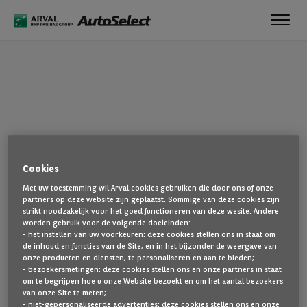
Toggl
navig
OEPS!
Cookies
De pagina die u zoekt, is niet gevonden. Ga terug naar de
Met uw toestemming wil Arval cookies gebruiken die door ons of onze
startpagina door hier te klikken.
partners op deze website zijn geplaatst. Sommige van deze cookies zijn
strikt noodzakelijk voor het goed functioneren van deze wesite. Andere
TERUG NAAR DE STARTPAGINA
worden gebruik voor de volgende doeleinden:
- het instellen van uw voorkeuren: deze cookies stellen ons in staat om
TOON AL ONZE VOERTUIGEN
de inhoud en functies van de Site, en in het bijzonder de weergave van
onze producten en diensten, te personaliseren en aan te bieden;
- bezoekersmetingen: deze cookies stellen ons en onze partners in staat
om te begrijpen hoe u onze Website bezoekt en om het aantal bezoekers
van onze Site te meten;
- niet-gepersonaliseerde advertenties: deze cookies stellen ons en onze