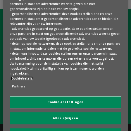
partners in staat om advertenties weer te geven die niet
gepersonaliseerd zijn op basis van uw profiel;
- gepersonaliseerde advertenties: deze cookies stellen ons en onze
partners in staat om u gepersonaliseerde adverenties aan te bieden die
NEEM NU CONTACT OP MET ONS!
relevanter zijn voor uw interesses;
- advertenties gebaseerd op geolocatie: deze cookies stellen ons en
Een vraag?
onze partners in staat om gepersonaliseerde advertenties weer te geven
op basis van uw locatie (geolocatie advertenties);
Wij zijn er voor u.
- delen op sociale netwerken: deze cookies stellen ons en onze partners
in staat om informatie te delen met de gebruikte sociale netwerken;
- delen van inhoud: deze cookies stellen ons en onze partners in staat
om inhoud zichtbaar te maken die op een externe site wordt gehost.
Hebt u graag meer informatie over een model dat u
Uw toestemming voor de installatie van cookies die niet strikt
bevalt? Twijfelt u tussen twee tweedehandswagens?
noodzakelijk zijn is vrijwillig en kan op ieder moment worden
ingetrokken.
Neem dan zeker contact op met ons. Wij staan klaar om
Cookiebeleid
uw vragen te beantwoorden en u te helpen bij uw keuze.
Partners
Cookie-instellingen
NEEM CONTACT OP MET ONS!
Alles afwijzen