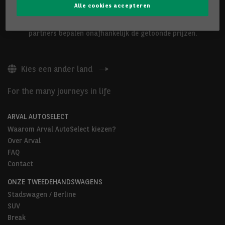
Alle cookies accepteren
De hierboven voorgestelde voertuigen worden aangeboden door
Arval Belgium nv of door Arval AutoSelect-partners. Onze
partners bepalen onafhankelijk de getoonde prijzen.
Kies een ander land
For the many journeys in life
ARVAL AUTOSELECT
Waarom Arval AutoSelect kiezen?
Over Arval
FAQ
Contact
ONZE TWEEDEHANDSWAGENS
Stadswagen / Berline
SUV
Break