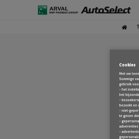
Cookies
Met uw toes
Sommige van
gebruik voo
- het instel
het bijzond
- bezoekers
bezoekt en 
De pagina 
- niet-geper
te geven die
- gepersonal
adverenties 
- advertenti
gepersonalis