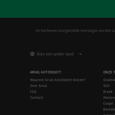
De hierboven voorgestelde voertuigen worden aa
Kies een ander land
ARVAL AUTOSELECT
ONZE 
Waarom Arval AutoSelect kiezen?
Stadsw
Over Arval
SUV
FAQ
Break
Contact
Monov
Coupé
Bestel