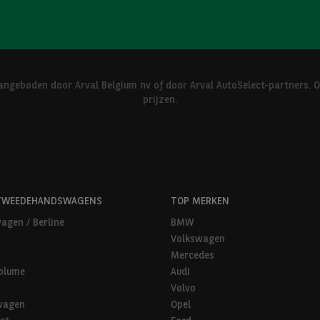
ngeboden door Arval Belgium nv of door Arval AutoSelect-partners. 
prijzen.
TWEEDEHANDSWAGENS
TOP MERKEN
agen / Berline
BMW
Volkswagen
Mercedes
olume
Audi
Volvo
wagen
Opel