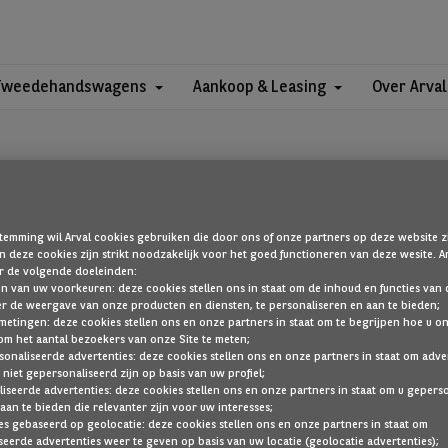
Tweedehandswagens
Aankoop & Leasing
Over Arval
temming wil Arval cookies gebruiken die door ons of onze partners op deze website zi
 deze cookies zijn strikt noodzakelijk voor het goed functioneren van deze wesite.
OEPS!
r de volgende doeleinden:
len van uw voorkeuren: deze cookies stellen ons in staat om de inhoud en functies van d
er de weergave van onze producten en diensten, te personaliseren en aan te bieden;
metingen: deze cookies stellen ons en onze partners in staat om te begrijpen hoe u o
om het aantal bezoekers van onze Site te meten;
die u zoekt, is niet gevonden. Ga terug naar de startpagina door hier 
sonaliseerde advertenties: deze cookies stellen ons en onze partners in staat om adve
 niet gepersonaliseerd zijn op basis van uw profiel;
TERUG NAAR DE STARTPAGINA
iseerde advertenties: deze cookies stellen ons en onze partners in staat om u gepers
aan te bieden die relevanter zijn voor uw interesses;
TOON AL ONZE VOERTUIGEN
es gebaseerd op geolocatie: deze cookies stellen ons en onze partners in staat om
eerde advertenties weer te geven op basis van uw locatie (geolocatie advertenties);