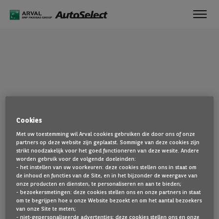
Toggl
navig
OEPS!
Cookies
De pagina die u zoekt, is niet gevonden. Ga terug naar de
Met uw toestemming wil Arval cookies gebruiken die door ons of onze
startpagina door hier te klikken.
partners op deze website zijn geplaatst. Sommige van deze cookies zijn
strikt noodzakelijk voor het goed functioneren van deze wesite. Andere
TERUG NAAR DE STARTPAGINA
worden gebruik voor de volgende doeleinden:
- het instellen van uw voorkeuren: deze cookies stellen ons in staat om
TOON AL ONZE VOERTUIGEN
de inhoud en functies van de Site, en in het bijzonder de weergave van
onze producten en diensten, te personaliseren en aan te bieden;
- bezoekersmetingen: deze cookies stellen ons en onze partners in staat
om te begrijpen hoe u onze Website bezoekt en om het aantal bezoekers
van onze Site te meten;
- niet-gepersonaliseerde advertenties: deze cookies stellen ons en onze