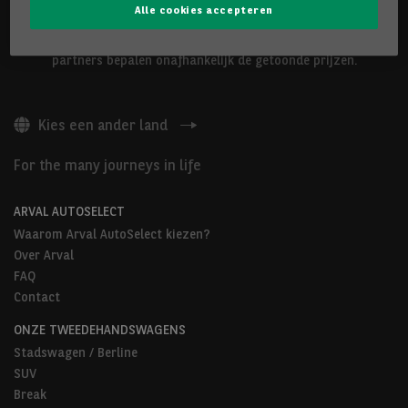
Alle cookies accepteren
De hierboven voorgestelde voertuigen worden aangeboden door
Arval Belgium nv of door Arval AutoSelect-partners. Onze
partners bepalen onafhankelijk de getoonde prijzen.
Kies een ander land
For the many journeys in life
ARVAL AUTOSELECT
Waarom Arval AutoSelect kiezen?
Over Arval
FAQ
Contact
ONZE TWEEDEHANDSWAGENS
Stadswagen / Berline
SUV
Break