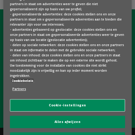
partners in staat om advertenties weer te geven die niet
gepersonaliseerd zijn op basis van uw profiel;
- gepersonaliseerde advertenties: deze cookies stellen ons en onze
partners in staat om u gepersonaliseerde adverenties aan te bieden die
NEEM NU CONTACT OP MET ONS!
relevanter zijn voor uw interesses;
- advertenties gebaseerd op geolocatie: deze cookies stellen ons en
Een vraag?
onze partners in staat om gepersonaliseerde advertenties weer te geven
op basis van uw locatie (geolocatie advertenties);
Wij zijn er voor u.
- delen op sociale netwerken: deze cookies stellen ons en onze partners
in staat om informatie te delen met de gebruikte sociale netwerken;
- delen van inhoud: deze cookies stellen ons en onze partners in staat
om inhoud zichtbaar te maken die op een externe site wordt gehost.
Hebt u graag meer informatie over een model dat u
Uw toestemming voor de installatie van cookies die niet strikt
bevalt? Twijfelt u tussen twee tweedehandswagens?
noodzakelijk zijn is vrijwillig en kan op ieder moment worden
ingetrokken.
Neem dan zeker contact op met ons. Wij staan klaar om
Cookiebeleid
uw vragen te beantwoorden en u te helpen bij uw keuze.
Partners
Cookie-instellingen
NEEM CONTACT OP MET ONS!
Alles afwijzen