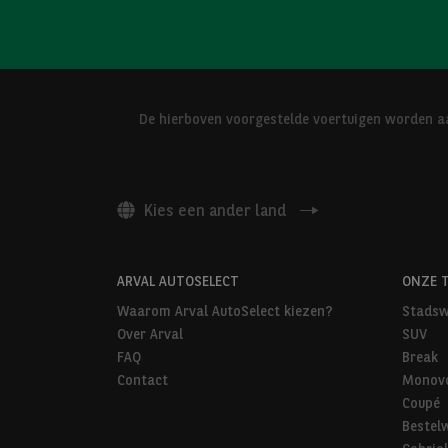
De hierboven voorgestelde voertuigen worden aa
Kies een ander land
ARVAL AUTOSELECT
ONZE 
Waarom Arval AutoSelect kiezen?
Stadsw
Over Arval
SUV
FAQ
Break
Contact
Monov
Coupé
Bestel