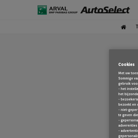
Cookies
Met uw toes
Sommige van
gebruik voo
- het instel
het bijzond
- bezoekers
bezoekt en 
De pagina 
- niet-geper
te geven die
- gepersonal
adverenties 
- advertenti
gepersonalis