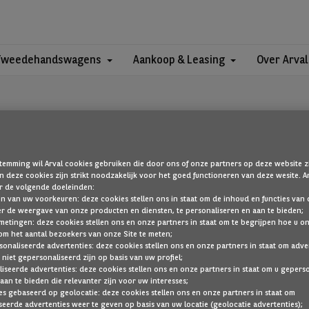
Tweedehandswagens
Aankoop & Leasing
Over Arval
temming wil Arval cookies gebruiken die door ons of onze partners op deze website zi
 deze cookies zijn strikt noodzakelijk voor het goed functioneren van deze wesite.
OEPS!
r de volgende doeleinden:
len van uw voorkeuren: deze cookies stellen ons in staat om de inhoud en functies van d
er de weergave van onze producten en diensten, te personaliseren en aan te bieden;
metingen: deze cookies stellen ons en onze partners in staat om te begrijpen hoe u o
om het aantal bezoekers van onze Site te meten;
die u zoekt, is niet gevonden. Ga terug naar de startpagina door hier 
sonaliseerde advertenties: deze cookies stellen ons en onze partners in staat om adve
 niet gepersonaliseerd zijn op basis van uw profiel;
TERUG NAAR DE STARTPAGINA
iseerde advertenties: deze cookies stellen ons en onze partners in staat om u gepers
aan te bieden die relevanter zijn voor uw interesses;
TOON AL ONZE VOERTUIGEN
es gebaseerd op geolocatie: deze cookies stellen ons en onze partners in staat om
eerde advertenties weer te geven op basis van uw locatie (geolocatie advertenties);