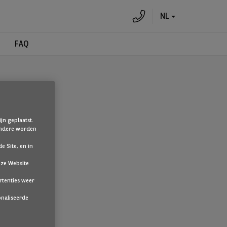
NL
FAQ
jn geplaatst.
 Andere worden
e Site, en in
nze Website
te klikken.
rtenties weer
onaliseerde