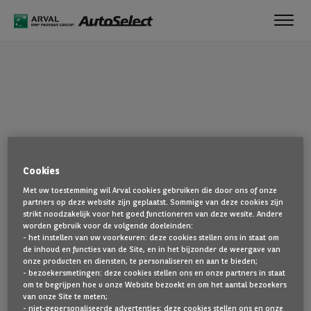
Toggl
navig
OEPS!
Cookies
De pagina die u zoekt, is niet gevonden. Ga terug naar de
Met uw toestemming wil Arval cookies gebruiken die door ons of onze
startpagina door hier te klikken.
partners op deze website zijn geplaatst. Sommige van deze cookies zijn
strikt noodzakelijk voor het goed functioneren van deze wesite. Andere
TERUG NAAR DE STARTPAGINA
worden gebruik voor de volgende doeleinden:
- het instellen van uw voorkeuren: deze cookies stellen ons in staat om
TOON AL ONZE VOERTUIGEN
de inhoud en functies van de Site, en in het bijzonder de weergave van
onze producten en diensten, te personaliseren en aan te bieden;
- bezoekersmetingen: deze cookies stellen ons en onze partners in staat
om te begrijpen hoe u onze Website bezoekt en om het aantal bezoekers
van onze Site te meten;
- niet-gepersonaliseerde advertenties: deze cookies stellen ons en onze