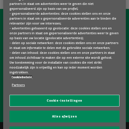
partners in staat om advertenties weer te geven die niet
gepersonaliseerd zijn op basis van uw profiel;
- gepersonaliseerde advertenties: deze cookies stellen ons en onze
partners in staat om u gepersonaliseerde adverenties aan te bieden die
NEEM NU CONTACT OP MET ONS!
relevanter zijn voor uw interesses;
- advertenties gebaseerd op geolocatie: deze cookies stellen ons en
Een vraag?
onze partners in staat om gepersonaliseerde advertenties weer te geven
op basis van uw locatie (geolocatie advertenties);
Wij zijn er voor u.
- delen op sociale netwerken: deze cookies stellen ons en onze partners
in staat om informatie te delen met de gebruikte sociale netwerken;
- delen van inhoud: deze cookies stellen ons en onze partners in staat
om inhoud zichtbaar te maken die op een externe site wordt gehost.
Hebt u graag meer informatie over een model dat u
Uw toestemming voor de installatie van cookies die niet strikt
bevalt? Twijfelt u tussen twee tweedehandswagens?
noodzakelijk zijn is vrijwillig en kan op ieder moment worden
ingetrokken.
Neem dan zeker contact op met ons. Wij staan klaar om
Cookiebeleid
uw vragen te beantwoorden en u te helpen bij uw keuze.
Partners
Cookie-instellingen
NEEM CONTACT OP MET ONS!
Alles afwijzen