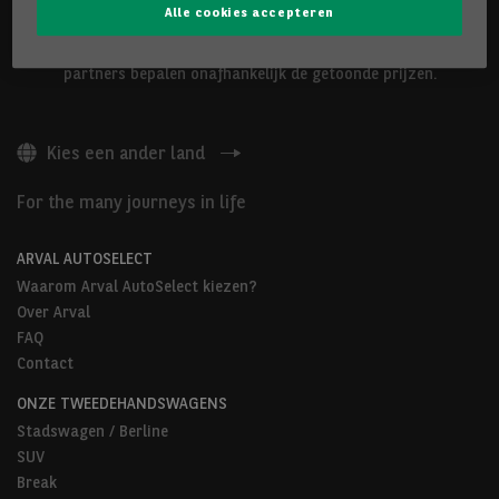
Alle cookies accepteren
De hierboven voorgestelde voertuigen worden aangeboden door
Arval Belgium nv of door Arval AutoSelect-partners. Onze
partners bepalen onafhankelijk de getoonde prijzen.
Kies een ander land
For the many journeys in life
ARVAL AUTOSELECT
Waarom Arval AutoSelect kiezen?
Over Arval
FAQ
Contact
ONZE TWEEDEHANDSWAGENS
Stadswagen / Berline
SUV
Break