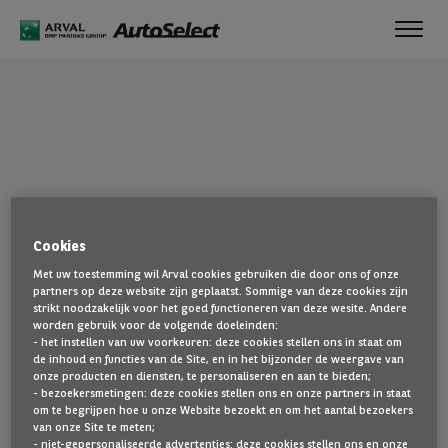
Toggl
navig
OEPS!
Cookies
De pagina die u zoekt, is niet gevonden. Ga terug naar de
Met uw toestemming wil Arval cookies gebruiken die door ons of onze
startpagina door hier te klikken.
partners op deze website zijn geplaatst. Sommige van deze cookies zijn
strikt noodzakelijk voor het goed functioneren van deze wesite. Andere
TERUG NAAR DE STARTPAGINA
worden gebruik voor de volgende doeleinden:
- het instellen van uw voorkeuren: deze cookies stellen ons in staat om
TOON AL ONZE VOERTUIGEN
de inhoud en functies van de Site, en in het bijzonder de weergave van
onze producten en diensten, te personaliseren en aan te bieden;
- bezoekersmetingen: deze cookies stellen ons en onze partners in staat
om te begrijpen hoe u onze Website bezoekt en om het aantal bezoekers
van onze Site te meten;
- niet-gepersonaliseerde advertenties: deze cookies stellen ons en onze