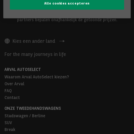
Alle cookies accepteren
De hierboven voorgestelde voertuigen worden aangeboden door
Arval Belgium nv of door Arval AutoSelect-partners. Onze
partners bepalen onafhankelijk de getoonde prijzen.
Kies een ander land
For the many journeys in life
ARVAL AUTOSELECT
Waarom Arval AutoSelect kiezen?
Over Arval
FAQ
Contact
ONZE TWEEDEHANDSWAGENS
Stadswagen / Berline
SUV
Break