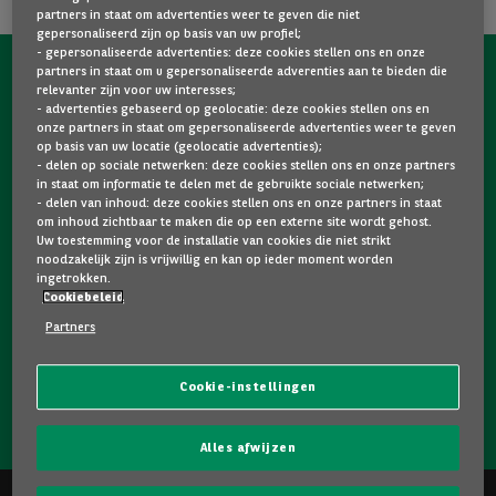
partners in staat om advertenties weer te geven die niet
gepersonaliseerd zijn op basis van uw profiel;
- gepersonaliseerde advertenties: deze cookies stellen ons en onze
partners in staat om u gepersonaliseerde adverenties aan te bieden die
NEEM NU CONTACT OP MET ONS!
relevanter zijn voor uw interesses;
- advertenties gebaseerd op geolocatie: deze cookies stellen ons en
Een vraag?
onze partners in staat om gepersonaliseerde advertenties weer te geven
op basis van uw locatie (geolocatie advertenties);
Wij zijn er voor u.
- delen op sociale netwerken: deze cookies stellen ons en onze partners
in staat om informatie te delen met de gebruikte sociale netwerken;
- delen van inhoud: deze cookies stellen ons en onze partners in staat
om inhoud zichtbaar te maken die op een externe site wordt gehost.
Hebt u graag meer informatie over een model dat u
Uw toestemming voor de installatie van cookies die niet strikt
bevalt? Twijfelt u tussen twee tweedehandswagens?
noodzakelijk zijn is vrijwillig en kan op ieder moment worden
ingetrokken.
Neem dan zeker contact op met ons. Wij staan klaar om
Cookiebeleid
uw vragen te beantwoorden en u te helpen bij uw keuze.
Partners
Cookie-instellingen
NEEM CONTACT OP MET ONS!
Alles afwijzen