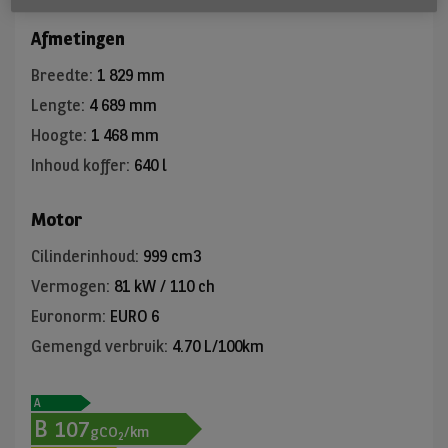
Afmetingen
Breedte
:
1 829 mm
Lengte
:
4 689 mm
Hoogte
:
1 468 mm
Inhoud koffer
:
640 l
Motor
Cilinderinhoud
:
999 cm3
Vermogen
:
81 kW / 110 ch
Euronorm
:
EURO 6
Gemengd verbruik
:
4.70 L/100km
A
B
107
gCO
/km
2