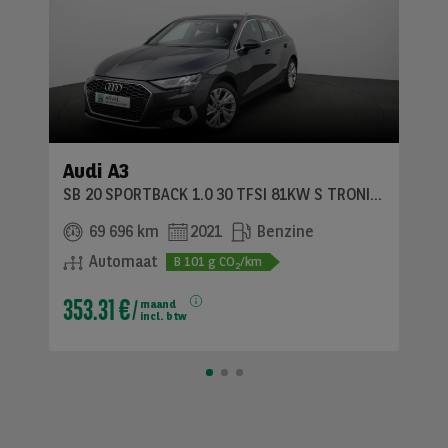
Audi A3
SB 20 SPORTBACK 1.0 30 TFSI 81KW S TRONIC ADVANC
69 696 km
2021
Benzine
Automaat
B
101
g CO
/km
2
353.31 €
maand
incl. btw