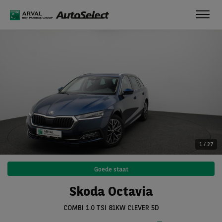
Toggl
navig
1
/
27
Goede staat
Skoda Octavia
COMBI 1.0 TSI 81KW CLEVER 5D