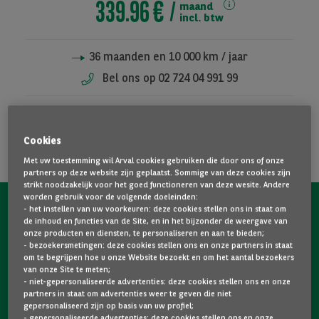
339.96 €
maand
incl. btw
36
maanden en
10 000
km / jaar
Toon alle foto's
Bel ons op 02 724 04 991 99
OFFERTE AANVRAGEN
Cookies
TOEVOEGEN AAN FAVORIETEN
Met uw toestemming wil Arval cookies gebruiken die door ons of onze
partners op deze website zijn geplaatst. Sommige van deze cookies zijn
strikt noodzakelijk voor het goed functioneren van deze wesite. Andere
worden gebruik voor de volgende doeleinden:
- het instellen van uw voorkeuren: deze cookies stellen ons in staat om
de inhoud en functies van de Site, en in het bijzonder de weergave van
Volledige onderhoudsgeschiedenis
onze producten en diensten, te personaliseren en aan te bieden;
- bezoekersmetingen: deze cookies stellen ons en onze partners in staat
om te begrijpen hoe u onze Website bezoekt en om het aantal bezoekers
Beschikbaarheid
van onze Site te meten;
- niet-gepersonaliseerde advertenties: deze cookies stellen ons en onze
partners in staat om advertenties weer te geven die niet
Gemoedsrust
gepersonaliseerd zijn op basis van uw profiel;
- gepersonaliseerde advertenties: deze cookies stellen ons en onze