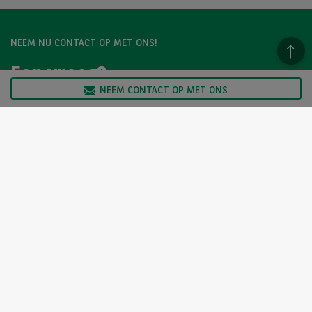
NEEM NU CONTACT OP MET ONS!
Een vraag?
Wij zijn er voor u.
NEEM CONTACT OP MET ONS
Hebt u graag meer informatie over een model dat u
bevalt? Twijfelt u tussen twee tweedehandswagens?
Neem dan zeker contact op met ons. Wij staan klaar om
uw vragen te beantwoorden en u te helpen bij uw keuze.
NEEM CONTACT OP MET ONS!