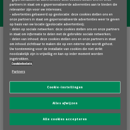
partners in staat om u gepersonaliseerde adverenties aan te bieden die
relevanter zijn voor uw interesses;
Voertuigen jonger dan 5 jaar
- advertenties gebaseerd op geolocatie: deze cookies stellen ons en
onze partners in staat om gepersonaliseerde advertenties weer te geven
op basis van uw locatie (geolocatie advertenties);
- delen op sociale netwerken: deze cookies stellen ons en onze partners
in staat om informatie te delen met de gebruikte sociale netwerken;
Kenmerken van het voertuig: Skoda
- delen van inhoud: deze cookies stellen ons en onze partners in staat
om inhoud zichtbaar te maken die op een externe site wordt gehost.
Octavia
Uw toestemming voor de installatie van cookies die niet strikt
noodzakelijk zijn is vrijwillig en kan op ieder moment worden
ingetrokken.
61 063 km
28/10/2021
Benzine
Cookiebeleid
Manueel
Ref
2BEZ877
Partners
Cookie-instellingen
Versie
Categorie
:
Break
Alles afwijzen
Kleur
:
Blauw
Aantal deuren
:
5
Alle cookies accepteren
Aantal plaatsen
:
5