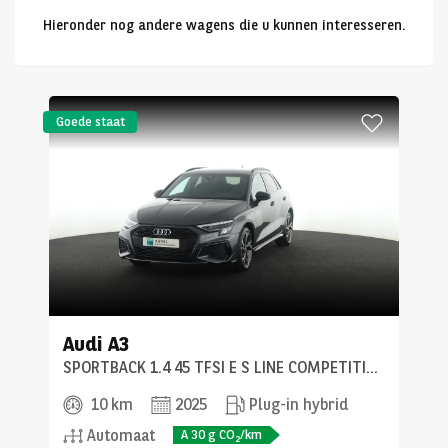
Hieronder nog andere wagens die u kunnen interesseren.
Goede staat
Audi
A3
SPORTBACK 1.4 45 TFSI E S LINE COMPETITION 5D
10 km
2025
Plug-in hybrid
Automaat
A
30
g CO
/km
2